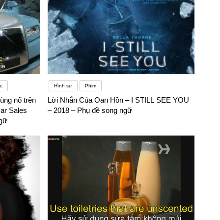
c
Hình sự
Phim
ùng nổ trên
Lời Nhắn Của Oan Hồn – I STILL SEE YOU
ar Sales
– 2018 – Phụ đề song ngữ
ngữ