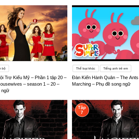
m bộ
Thể loại khác
Tiếng anh trẻ em
i Trợ Kiểu Mỹ – Phần 1 tập 20 –
Đàn Kiến Hành Quân – The Ants
ousewives – season 1 – 20 –
Marching – Phụ đề song ngữ
 ngữ
Tập
7