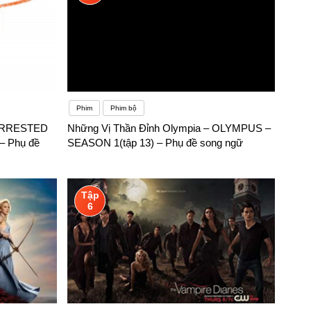
Phim
Phim bộ
 ARRESTED
Những Vị Thần Đỉnh Olympia – OLYMPUS –
 Phụ đề
SEASON 1(tập 13) – Phụ đề song ngữ
Tập
6