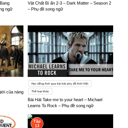
 Bang
Vật Chất Bí ẩn 2-3 – Dark Matter – Season 2
u kiệnNếu muốn theo học ngành ngôn ngữ Anh, bạn cần phải có
ong ngữ
– Phụ đề song ngữ
n toàn theo đuổi đam mê đối với ngành ngôn ngữ Anh.– Để theo
gữ Anh mà nó yêu cầu tất cả các bạn sinh viên thuộc chuyên
 với ngành học này.
Học tiếng Anh qua bài hát phụ đề Anh-Việt
giới của nàng
Thể loại khác
Bài Hát Take me to your heart – Michael
Learns To Rock – Phụ đề song ngữ
Tập
13