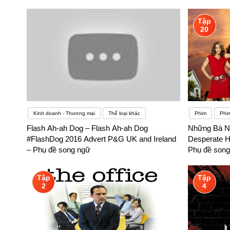
Tập
20
Kinh doanh - Thương mại
Thể loại khác
Phim
Phi
Flash Ah-ah Dog – Flash Ah-ah Dog
Những Bà Nộ
#FlashDog 2016 Advert P&G UK and Ireland
Desperate H
– Phụ đề song ngữ
Phụ đề song
Tập
Tập
2
4