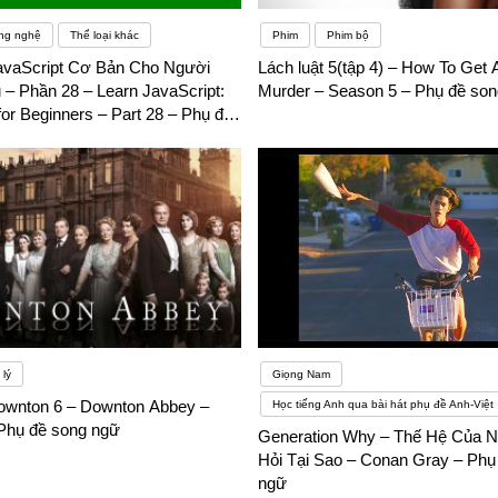
ng nghệ
Thể loại khác
Phim
Phim bộ
avaScript Cơ Bản Cho Người
Lách luật 5(tập 4) – How To Get
 – Phần 28 – Learn JavaScript:
Murder – Season 5 – Phụ đề so
for Beginners – Part 28 – Phụ đề
lý
Giọng Nam
ownton 6 – Downton Abbey –
Học tiếng Anh qua bài hát phụ đề Anh-Việt
Phụ đề song ngữ
Generation Why – Thế Hệ Của 
Hỏi Tại Sao – Conan Gray – Phụ
ngữ