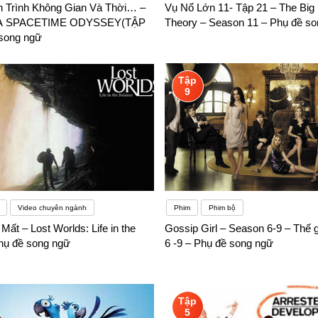
h Trình Không Gian Và Thời… –
Vụ Nổ Lớn 11- Tập 21 – The Big
 hóa giáo dục trong dạy ngoại ngữ ở những lĩnh vực, khu vực có điề
A SPACETIME ODYSSEY(TẬP
Theory – Season 11 – Phụ đề s
ần bạn có đam mê và niềm yêu thích đối với tiếng Anh bạn có thể hoà
 song ngữ
t người năng động, kỹ năng này không chỉ riêng đối với ngành ngôn n
Tập
ăn nêu trên chúng ta đều có thể giải quyết được nếu như chúng ta có niềm đam mê
9
Video chuyên ngành
Phim
Phim bộ
Mất – Lost Worlds: Life in the
Gossip Girl – Season 6-9 – Thế 
hụ đề song ngữ
6 -9 – Phụ đề song ngữ
Tập
5