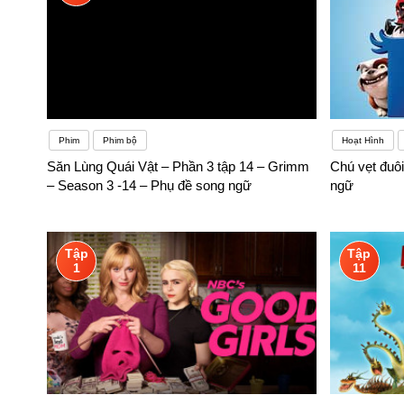
Phim
Phim bộ
Hoạt Hình
Săn Lùng Quái Vật – Phần 3 tập 14 – Grimm
Chú vẹt đuôi
– Season 3 -14 – Phụ đề song ngữ
ngữ
Tập
Tập
1
11