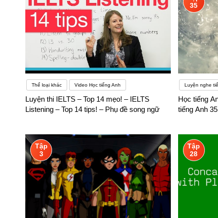
35
Thể loại khác
Video Học tiếng Anh
Luyện nghe ti
Luyện thi IELTS – Top 14 mẹo! – IELTS
Học tiếng An
Listening – Top 14 tips! – Phụ đề song ngữ
tiếng Anh 3
Tập
Tập
3
28