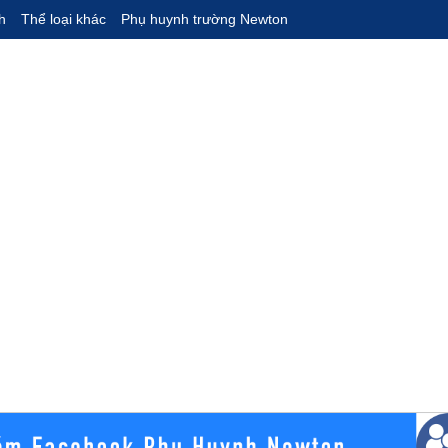
h
Thể loại khác
Phụ huynh trường Newton