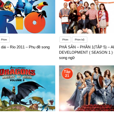
Phim
Phim
Phim bộ
 dài – Rio 2011 – Phụ đề song
PHÁ SẢN – PHẦN 1(TẬP 5) –
DEVELOPMENT ( SEASON 1 ) –
song ngữ
Tập
21