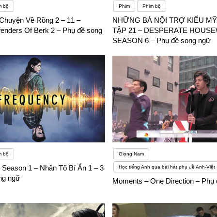
m bộ
Phim
Phim bộ
Chuyện Về Rồng 2 – 11 –
NHỮNG BÀ NỘI TRỢ KIỂU MỸ 
enders Of Berk 2 – Phụ đề song
TẬP 21 – DESPERATE HOUSE
SEASON 6 – Phụ đề song ngữ
m bộ
Giọng Nam
 Season 1 – Nhân Tố Bí Ẩn 1 – 3
Học tiếng Anh qua bài hát phụ đề Anh-Việt
ng ngữ
Moments – One Direction – Phụ