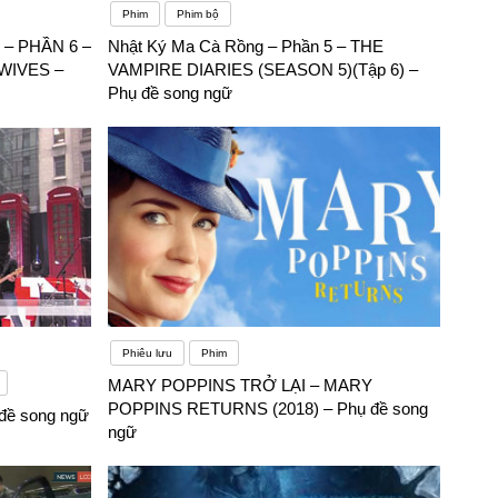
Phim
Phim bộ
– PHẦN 6 –
Nhật Ký Ma Cà Rồng – Phần 5 – THE
WIVES –
VAMPIRE DIARIES (SEASON 5)(Tập 6) –
Phụ đề song ngữ
Phiêu lưu
Phim
MARY POPPINS TRỞ LẠI – MARY
POPPINS RETURNS (2018) – Phụ đề song
 đề song ngữ
ngữ