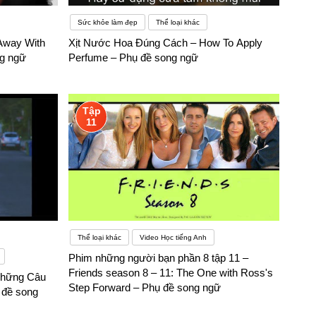
Sức khỏe làm đẹp
Thể loại khác
 Away With
Xịt Nước Hoa Đúng Cách – How To Apply
ng ngữ
Perfume – Phụ đề song ngữ
Tập
11
Thể loại khác
Video Học tiếng Anh
Phim những người bạn phần 8 tập 11 –
Friends season 8 – 11: The One with Ross's
Những Câu
Step Forward – Phụ đề song ngữ
 đề song