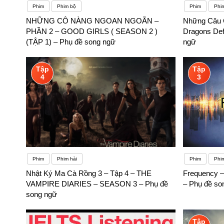
Phim
Phim bộ
Phim
Phi
NHỮNG CÔ NÀNG NGOAN NGOÃN –
Những Câu 
PHẦN 2 – GOOD GIRLS ( SEASON 2 )
Dragons Def
(TẬP 1) – Phụ đề song ngữ
ngữ
Tập
Tập
4
3
Phim
Phim hài
Phim
Phi
Nhật Ký Ma Cà Rồng 3 – Tập 4 – THE
Frequency –
VAMPIRE DIARIES – SEASON 3 – Phụ đề
– Phụ đề so
song ngữ
Tập