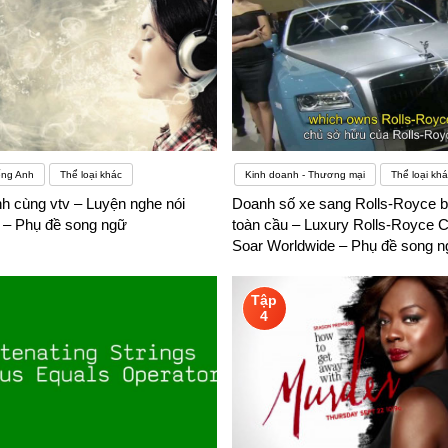
ếng Anh
Thể loại khác
Kinh doanh - Thương mại
Thể loại khá
h cùng vtv – Luyện nghe nói
Doanh số xe sang Rolls-Royce b
5 – Phụ đề song ngữ
toàn cầu – Luxury Rolls-Royce C
Soar Worldwide – Phụ đề song 
Tập
4