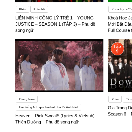
Phim
Phim bộ
Khoa học - Cô
LIÊN MINH CÔNG LÝ TRẺ 1 – YOUNG
Khoá Học J
JUSTICE – SEASON 1 (TẬP 3) – Phụ đề
Mới Bắt Đầu
song ngữ
Full Course 
song ngữ
Tập
9
Giọng Nam
Phim
Tâm 
Gia Trang D
Học tiếng Anh qua bài hát phụ đề Anh-Việt
Season 6 – 
Heaven – Pink Sweat$ (Lyrics & Vietsub) –
Thiên Đường – Phụ đề song ngữ