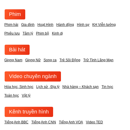
Phim
Phim hài
Gia đình
Hoạt Hình
Hành động
Hình sự
KH Viễn tưởng
Phiêu lưu
Tâm lý
Phim bộ
Kinh dị
Bài hát
Giọng Nam
Giọng Nữ
Song ca
Trẻ Sôi Động
Trữ Tình Lãng Mạn
Video chuyên ngành
Hóa học, Sinh học
Lịch sử , Địa lý
Nhà hàng – Khách sạn
Tin học
Toán học
Vật lý
Kênh truyền hình
Tiếng Anh BBC
Tiếng Anh CNN
Tiếng Anh VOA
Video TED