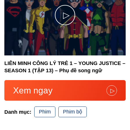
▷
LIÊN MINH CÔNG LÝ TRẺ 1 – YOUNG JUSTICE –
SEASON 1 (TẬP 13) – Phụ đề song ngữ
Xem ngay
▷
Phim
Phim bộ
Danh mục: