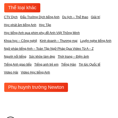
Thể loại khác
CTV Dịch
Đấu Trường Dịch tiếng Anh
Du lịch – Thể thao
Giải trí
Học phát âm tiếng Anh
Học Tập
Học tiếng Anh qua phim phụ đề Anh-Việt Thông Minh
Khoa học – Công nghệ
Kinh doanh – Thương mại
Luyện nghe tiếng Anh
Ngữ pháp tiếng Anh – Toàn Tập Ngữ Pháp Qua Video Từ A – Z
Người nổi tiếng
Sức khỏe làm đẹp
Thời trang – Điện ảnh
Tiếng Anh giao tiếp
Tiếng anh trẻ em
Tiếng Hàn
Tin tức Quốc tế
Video Hài
Video Học tiếng Anh
Phụ huynh trường Newton