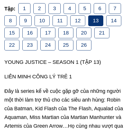
1
2
3
4
5
6
7
Tập:
8
9
10
11
12
13
14
15
16
17
18
20
21
22
23
24
25
26
YOUNG JUSTICE – SEASON 1 (TẬP 13)
LIÊN MINH CÔNG LÝ TRẺ 1
Đây là series kể về cuộc gặp gỡ của những người
một thời làm trợ thủ cho các siêu anh hùng: Robin
của Batman, Kid Flash của The Flash, Aqualad của
Aquaman, Miss Martian của Martian Manhunter và
Artemis của Green Arrow…Họ cùng nhau vượt qua