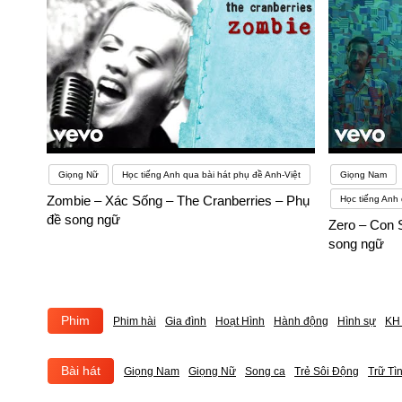
Giọng Nữ
Học tiếng Anh qua bài hát phụ đề Anh-Việt
Giọng Nam
Zombie – Xác Sống – The Cranberries – Phụ
Học tiếng Anh 
đề song ngữ
Zero – Con 
song ngữ
Phim
Phim hài
Gia đình
Hoạt Hình
Hành động
Hình sự
KH 
Bài hát
Giọng Nam
Giọng Nữ
Song ca
Trẻ Sôi Động
Trữ Tì