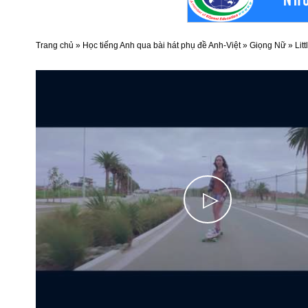
Trang chủ
»
Học tiếng Anh qua bài hát phụ đề Anh-Việt
»
Giọng Nữ
»
Lit
▷