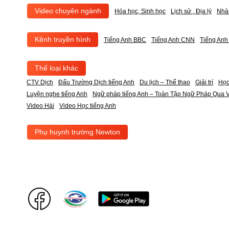
Video chuyên ngành
Hóa học, Sinh học
Lịch sử , Địa lý
Nhà
Kênh truyền hình
Tiếng Anh BBC
Tiếng Anh CNN
Tiếng An
Thể loại khác
CTV Dịch
Đấu Trường Dịch tiếng Anh
Du lịch – Thể thao
Giải trí
Học
Luyện nghe tiếng Anh
Ngữ pháp tiếng Anh – Toàn Tập Ngữ Pháp Qua V
Video Hài
Video Học tiếng Anh
Phụ huynh trường Newton