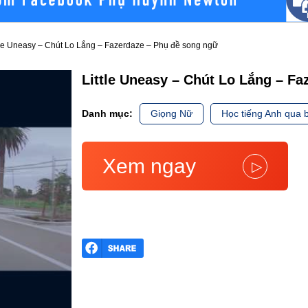
tle Uneasy – Chút Lo Lắng – Fazerdaze – Phụ đề song ngữ
Little Uneasy – Chút Lo Lắng – F
Danh mục:
Giọng Nữ
Học tiếng Anh qua b
Xem ngay
▷