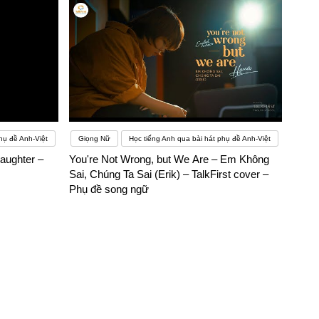
hụ đề Anh-Việt
Giọng Nữ
Học tiếng Anh qua bài hát phụ đề Anh-Việt
aughter –
You're Not Wrong, but We Are – Em Không
Sai, Chúng Ta Sai (Erik) – TalkFirst cover –
Phụ đề song ngữ