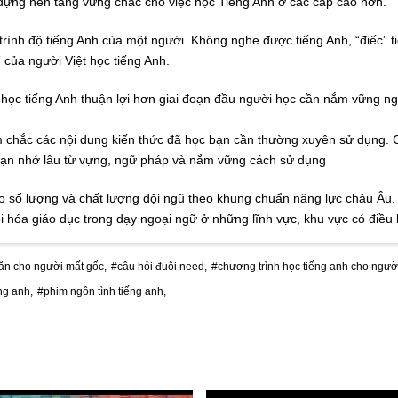
y dựng nền tảng vững chắc cho việc học Tiếng Anh ở các cấp cao hơn.
trình độ tiếng Anh của một người. Không nghe được tiếng Anh, “điếc” 
của người Việt học tiếng Anh.
 học tiếng Anh thuận lợi hơn giai đoạn đầu người học cần nắm vững ng
ắm chắc các nội dung kiến thức đã học bạn cần thường xuyên sử dụng. Có
 bạn nhớ lâu từ vựng, ngữ pháp và nắm vững cách sử dụng
o số lượng và chất lượng đội ngũ theo khung chuẩn năng lực châu Âu. 
hóa giáo dục trong dạy ngoại ngữ ở những lĩnh vực, khu vực có điều 
ăn cho người mất gốc,
#câu hỏi đuôi need,
#chương trình học tiếng anh cho ngườ
ng anh,
#phim ngôn tình tiếng anh,