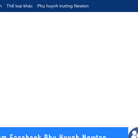
h
Thể loại khác
Phụ huynh trường Newton