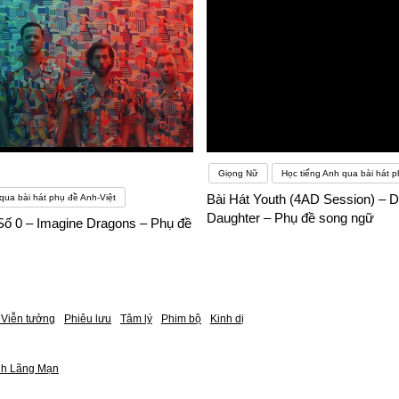
Giọng Nữ
Học tiếng Anh qua bài hát p
Bài Hát Youth (4AD Session) – D
qua bài hát phụ đề Anh-Việt
Daughter – Phụ đề song ngữ
Số 0 – Imagine Dragons – Phụ đề
Viễn tưởng
Phiêu lưu
Tâm lý
Phim bộ
Kinh dị
nh Lãng Mạn