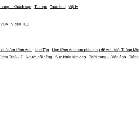
 hàng – Khách sạn
Tin học
Toán học
Vật lý
h VOA
Video TED
 phát âm tiếng Anh
Học Tập
Học tiếng Anh qua phim phụ đề Anh-Việt Thông Mi
ideo Từ A – Z
Người nổi tiếng
Sức khỏe làm đẹp
Thời trang – Điện ảnh
Tiếng