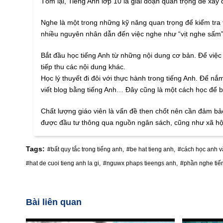
Tóm lại, Tiếng Anh lớp 10 là giai đoạn quan trọng để xâ
Nghe là một trong những kỹ năng quan trọng để kiểm tra 
nhiều nguyên nhân dẫn đến việc nghe như “vịt nghe sấm” 
Bắt đầu học tiếng Anh từ những nội dung cơ bản. Để việc
tiếp thu các nội dung khác.
Học lý thuyết đi đôi với thực hành trong tiếng Anh. Để n
viết blog bằng tiếng Anh… Đây cũng là một cách học để
Chất lượng giáo viên là vấn đề then chốt nên cần đảm bả
được đầu tư thông qua nguồn ngân sách, cũng như xã hội 
Tags:
#bất quy tắc trong tiếng anh,
#be hat tieng anh,
#cách học anh v
#hat de cuoi tieng anh la gi,
#nguwx phaps tieengs anh,
#phần nghe tiế
Bài liên quan