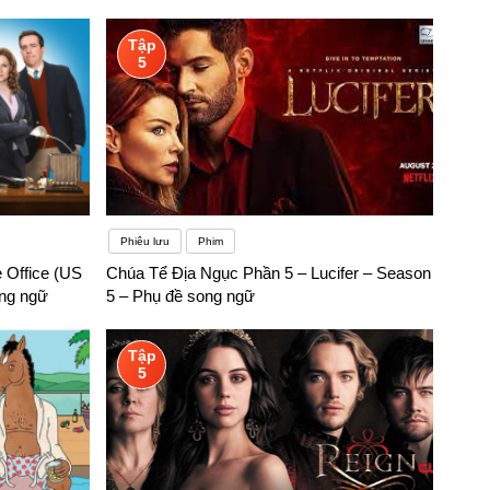
Tập
5
Phiêu lưu
Phim
 Office (US
Chúa Tể Địa Ngục Phần 5 – Lucifer – Season
ong ngữ
5 – Phụ đề song ngữ
Tập
5