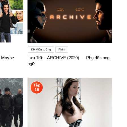
KH Viễn tưởng
Phim
y Maybe –
Lưu Trữ – ARCHIVE (2020) – Phụ đề song
ngữ
Tập
19