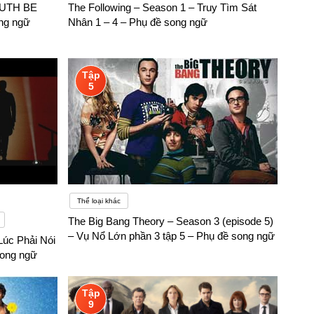
RUTH BE
The Following – Season 1 – Truy Tìm Sát
ng ngữ
Nhân 1 – 4 – Phụ đề song ngữ
à hai người sẽ dành cho nhau. Định nghĩa đầu tiên áp dụng ở
Tập
5
ần khác nhau trong lời nói, vì vậy rất dễ dàng để phân biệt
Thể loại khác
The Big Bang Theory – Season 3 (episode 5)
– Vụ Nổ Lớn phần 3 tập 5 – Phụ đề song ngữ
úc Phải Nói
song ngữ
Tập
9