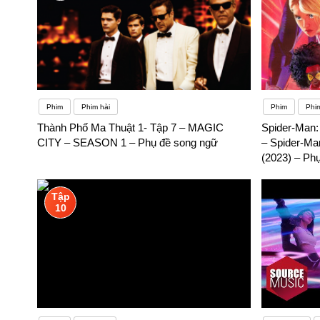
Phim
Phim hài
Phim
Phim
Thành Phố Ma Thuật 1- Tập 7 – MAGIC
Spider-Man:
CITY – SEASON 1 – Phụ đề song ngữ
– Spider-Ma
(2023) – Ph
Tập
10