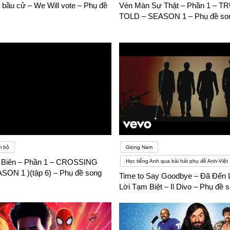
 bầu cử – We Will vote – Phụ đề
Vén Màn Sự Thật – Phần 1 – T
ng Anh khó, các manh mối ngữ cảnh có thể giúp
TOLD – SEASON 1 – Phụ đề so
thể khi trường học bắt đầu. Đây không phải là một sự kiện lãng mạn m
hông thường, các định nghĩa khác nhau cho một từ tiếng Anh sẽ có các ph
m bộ
Giọng Nam
g Biên – Phần 1 – CROSSING
Học tiếng Anh qua bài hát phụ đề Anh-Việt
SON 1 )(tập 6) – Phụ đề song
Time to Say Goodbye – Đã Đến L
Lời Tạm Biệt – Il Divo – Phụ đề 