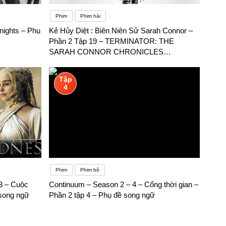
Phim
Phim hài
nights – Phụ
Kẻ Hủy Diệt : Biên Niên Sử Sarah Connor –
Phần 2 Tập 19 – TERMINATOR: THE
SARAH CONNOR CHRONICLES
(SEASON 2) – Phụ đề song ngữ
Tập
4
Phim
Phim bộ
3 – Cuộc
Continuum – Season 2 – 4 – Cổng thời gian –
 song ngữ
Phần 2 tập 4 – Phụ đề song ngữ