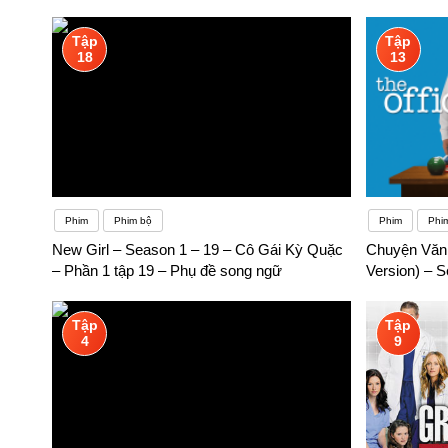
song ngữ
Tập
Tập
18
13
Phim
Phim bộ
Phim
Phim
New Girl – Season 1 – 19 – Cô Gái Kỳ Quặc
Chuyện Văn 
– Phần 1 tập 19 – Phụ đề song ngữ
Version) – 
Tập
Tập
4
9