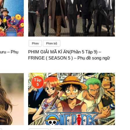
Phim
Phim bộ
uru – Phụ
PHIM GIẢI MÃ KÌ ÁN(Phần 5 Tập 9) –
FRINGE ( SEASON 5 ) – Phụ đề song ngữ
Tập
5