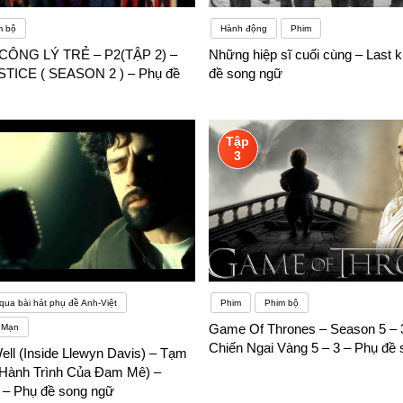
m bộ
Hành động
Phim
CÔNG LÝ TRẺ – P2(TẬP 2) –
Những hiệp sĩ cuối cùng – Last k
ICE ( SEASON 2 ) – Phụ đề
đề song ngữ
Tập
3
qua bài hát phụ đề Anh-Việt
Phim
Phim bộ
Game Of Thrones – Season 5 – 
 Mạn
Chiến Ngai Vàng 5 – 3 – Phụ đề
ell (Inside Llewyn Davis) – Tạm
(Hành Trình Của Đam Mê) –
 – Phụ đề song ngữ