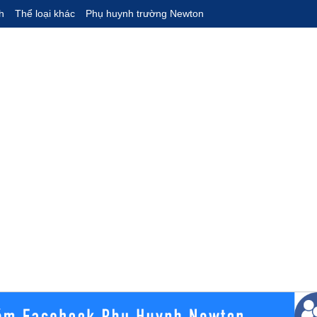
h
Thể loại khác
Phụ huynh trường Newton