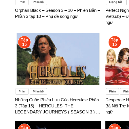
Phim
Phim bộ
Giọng Nữ
Orphan Black – Season 3 – 10 – Phiên Bản –
Perfect Nig
Phần 3 tập 10 – Phụ đề song ngữ
Vietsub) – 
ngữ
Tập
Tập
15
15
Phim
Phim bộ
Phim
Phi
Những Cuộc Phiêu Lưu Của Hercules: Phần
Desperate 
3 (Tập 15) – HERCULES: THE
Bà Nội Trợ 
LEGENDARY JOURNEYS ( SEASON 3 ) –
ngữ
Phụ đề song ngữ
Tập
Tập