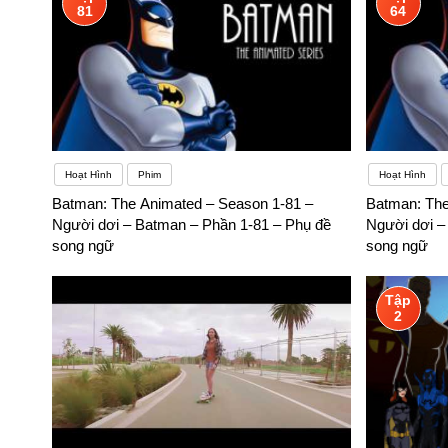
81
64
Hoạt Hình
Phim
Hoạt Hình
Batman: The Animated – Season 1-81 –
Batman: The
Người dơi – Batman – Phần 1-81 – Phụ đề
Người dơi –
song ngữ
song ngữ
Tập
2