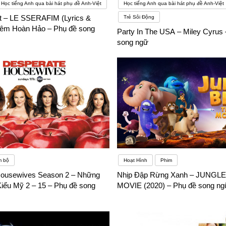
Học tiếng Anh qua bài hát phụ đề Anh-Việt
Học tiếng Anh qua bài hát phụ đề Anh-Việt
ht – LE SSERAFIM (Lyrics &
Trẻ Sôi Động
Đêm Hoàn Hảo – Phụ đề song
Party In The USA – Miley Cyrus 
song ngữ
m bộ
Hoạt Hình
Phim
Housewives Season 2 – Những
Nhịp Đập Rừng Xanh – JUNGLE
Kiểu Mỹ 2 – 15 – Phụ đề song
MOVIE (2020) – Phụ đề song ng