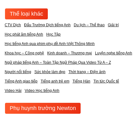
Thể loại khác
CTV Dịch
Đấu Trường Dịch tiếng Anh
Du lịch – Thể thao
Giải trí
Học phát âm tiếng Anh
Học Tập
Học tiếng Anh qua phim phụ đề Anh-Việt Thông Minh
Khoa học – Công nghệ
Kinh doanh – Thương mại
Luyện nghe tiếng Anh
Ngữ pháp tiếng Anh – Toàn Tập Ngữ Pháp Qua Video Từ A – Z
Người nổi tiếng
Sức khỏe làm đẹp
Thời trang – Điện ảnh
Tiếng Anh giao tiếp
Tiếng anh trẻ em
Tiếng Hàn
Tin tức Quốc tế
Video Hài
Video Học tiếng Anh
Phụ huynh trường Newton