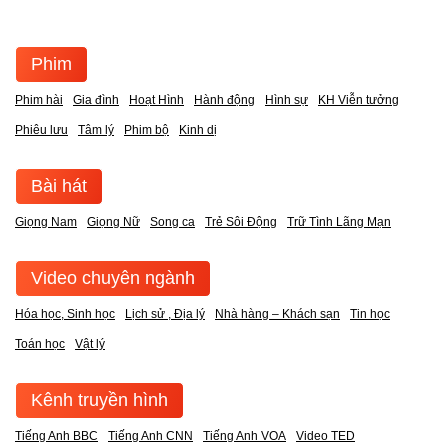
Phim
Phim hài
Gia đình
Hoạt Hình
Hành động
Hình sự
KH Viễn tưởng
Phiêu lưu
Tâm lý
Phim bộ
Kinh dị
Bài hát
Giọng Nam
Giọng Nữ
Song ca
Trẻ Sôi Động
Trữ Tình Lãng Mạn
Video chuyên ngành
Hóa học, Sinh học
Lịch sử , Địa lý
Nhà hàng – Khách sạn
Tin học
Toán học
Vật lý
Kênh truyền hình
Tiếng Anh BBC
Tiếng Anh CNN
Tiếng Anh VOA
Video TED