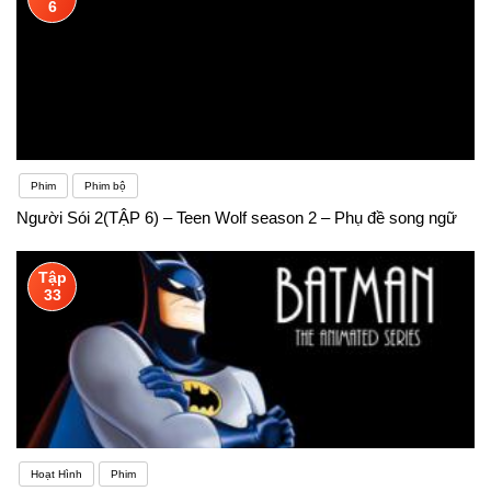
6
Phim
Phim bộ
Người Sói 2(TẬP 6) – Teen Wolf season 2 – Phụ đề song ngữ
Tập
33
Hoạt Hình
Phim