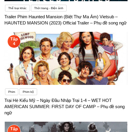
Thể loại khác
Thời trang - Điện ảnh
Trailer Phim Haunted Mansion (Biệt Thự Ma Ám) Vietsub –
HAUNTED MANSION (2023) Official Trailer – Phụ đề song ngữ
Tập
4
Phim
Phim bộ
Trại Hè Kiểu Mỹ – Ngày Đầu Nhập Trại 1-4 – WET HOT
AMERICAN SUMMER: FIRST DAY OF CAMP – Phụ đề song
ngữ
Tập