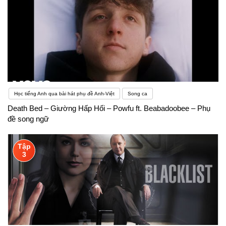
Học tiếng Anh qua bài hát phụ đề Anh-Việt
Song ca
Death Bed – Giường Hấp Hối – Powfu ft. Beabadoobee – Phụ
đề song ngữ
Tập
3