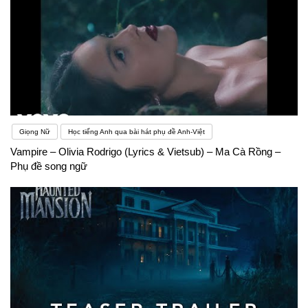
nội dung gì thì không biết nhiều từ vựng sẽ khiến
bạn không biết đến vấn đề đó luôn. Đây chính là
một rào cản cần phải vượt qua nếu muốn học tiếng
Anh tốt hơn.
Giọng Nữ
Học tiếng Anh qua bài hát phụ đề Anh-Việt
Vampire – Olivia Rodrigo (Lyrics & Vietsub) – Ma Cà Rồng –
Phụ đề song ngữ