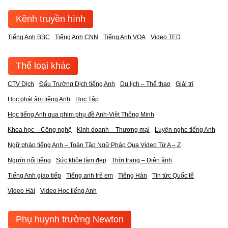
Kênh truyền hình
Tiếng Anh BBC
Tiếng Anh CNN
Tiếng Anh VOA
Video TED
Thể loại khác
CTV Dịch
Đấu Trường Dịch tiếng Anh
Du lịch – Thể thao
Giải trí
Học phát âm tiếng Anh
Học Tập
Học tiếng Anh qua phim phụ đề Anh-Việt Thông Minh
Khoa học – Công nghệ
Kinh doanh – Thương mại
Luyện nghe tiếng Anh
Ngữ pháp tiếng Anh – Toàn Tập Ngữ Pháp Qua Video Từ A – Z
Người nổi tiếng
Sức khỏe làm đẹp
Thời trang – Điện ảnh
Tiếng Anh giao tiếp
Tiếng anh trẻ em
Tiếng Hàn
Tin tức Quốc tế
Video Hài
Video Học tiếng Anh
Phụ huynh trường Newton