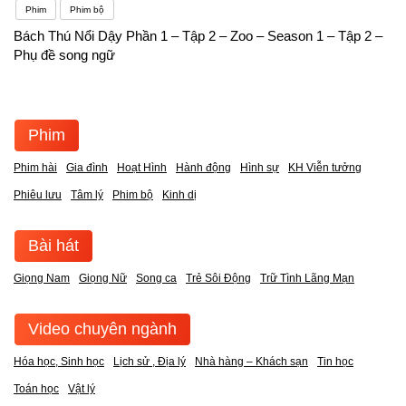
Phim
Phim bộ
Bách Thú Nổi Dậy Phần 1 – Tập 2 – Zoo – Season 1 – Tập 2 –
Phụ đề song ngữ
Phim
Phim hài
Gia đình
Hoạt Hình
Hành động
Hình sự
KH Viễn tưởng
Phiêu lưu
Tâm lý
Phim bộ
Kinh dị
Bài hát
Giọng Nam
Giọng Nữ
Song ca
Trẻ Sôi Động
Trữ Tình Lãng Mạn
Video chuyên ngành
Hóa học, Sinh học
Lịch sử , Địa lý
Nhà hàng – Khách sạn
Tin học
Toán học
Vật lý