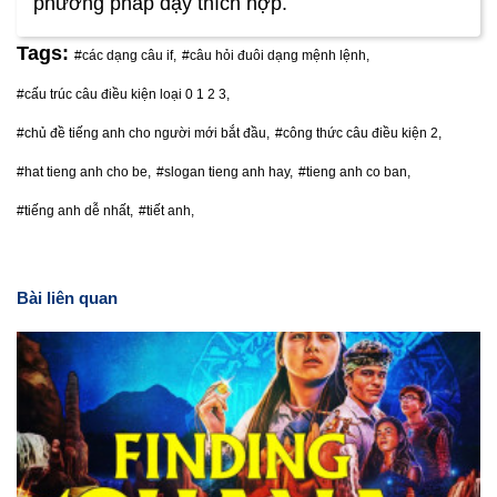
phương pháp dạy thích hợp.
Tags:
#các dạng câu if,
#câu hỏi đuôi dạng mệnh lệnh,
#cấu trúc câu điều kiện loại 0 1 2 3,
#chủ đề tiếng anh cho người mới bắt đầu,
#công thức câu điều kiện 2,
#hat tieng anh cho be,
#slogan tieng anh hay,
#tieng anh co ban,
#tiếng anh dễ nhất,
#tiết anh,
Bài liên quan