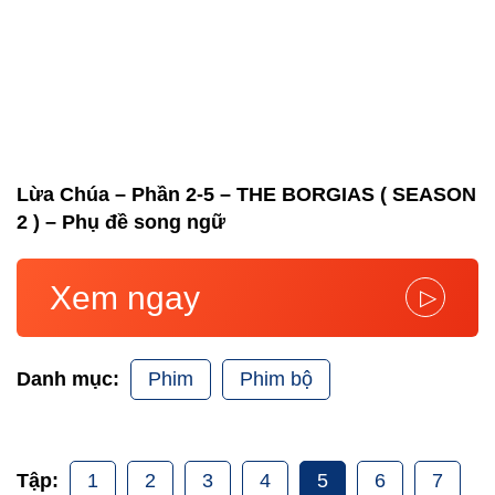
Lừa Chúa – Phần 2-5 – THE BORGIAS ( SEASON
2 ) – Phụ đề song ngữ
Xem ngay
▷
Phim
Phim bộ
Danh mục:
1
2
3
4
5
6
7
Tập: