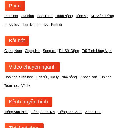
Phim
Phim hài
Gia đình
Hoạt Hình
Hành động
Hình sự
KH Viễn tưởng
Phiêu lưu
Tâm lý
Phim bộ
Kinh dị
Bài hát
Giọng Nam
Giọng Nữ
Song ca
Trẻ Sôi Động
Trữ Tình Lãng Mạn
Video chuyên ngành
Hóa học, Sinh học
Lịch sử , Địa lý
Nhà hàng – Khách sạn
Tin học
Toán học
Vật lý
Kênh truyền hình
Tiếng Anh BBC
Tiếng Anh CNN
Tiếng Anh VOA
Video TED
Thể loại khác