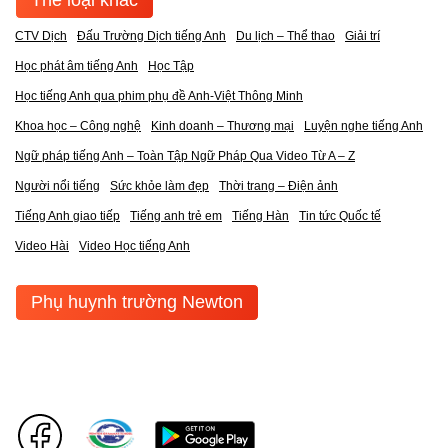
CTV Dịch
Đấu Trường Dịch tiếng Anh
Du lịch – Thể thao
Giải trí
Học phát âm tiếng Anh
Học Tập
Học tiếng Anh qua phim phụ đề Anh-Việt Thông Minh
Khoa học – Công nghệ
Kinh doanh – Thương mại
Luyện nghe tiếng Anh
Ngữ pháp tiếng Anh – Toàn Tập Ngữ Pháp Qua Video Từ A – Z
Người nổi tiếng
Sức khỏe làm đẹp
Thời trang – Điện ảnh
Tiếng Anh giao tiếp
Tiếng anh trẻ em
Tiếng Hàn
Tin tức Quốc tế
Video Hài
Video Học tiếng Anh
Phụ huynh trường Newton