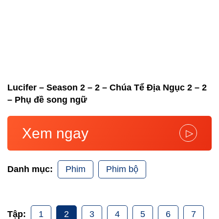
Lucifer – Season 2 – 2 – Chúa Tể Địa Ngục 2 – 2
– Phụ đề song ngữ
Xem ngay
▷
Phim
Phim bộ
Danh mục:
1
2
3
4
5
6
7
Tập: