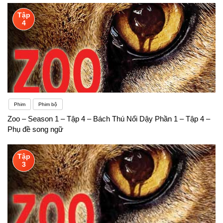
Tập
4
Phim
Phim bộ
Zoo – Season 1 – Tập 4 – Bách Thú Nổi Dậy Phần 1 – Tập 4 –
Phụ đề song ngữ
Tập
3