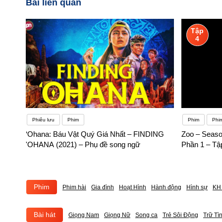
Bài liên quan
Tập
4
Phiêu lưu
Phim
Phim
Phi
‘Ohana: Báu Vật Quý Giá Nhất – FINDING
Zoo – Seaso
'OHANA (2021) – Phụ đề song ngữ
Phần 1 – Tậ
Phim
Phim hài
Gia đình
Hoạt Hình
Hành động
Hình sự
KH 
Bài hát
Giọng Nam
Giọng Nữ
Song ca
Trẻ Sôi Động
Trữ Tì