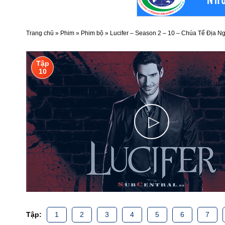
Trang chủ
»
Phim
»
Phim bộ
»
Lucifer – Season 2 – 10 – Chúa Tể Địa N
Tập
10
▷
Tập:
1
2
3
4
5
6
7