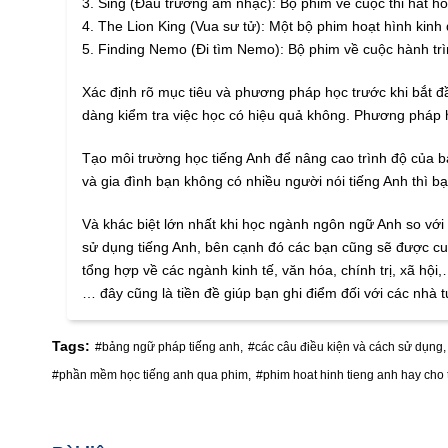
3. Sing (Đấu trường âm nhạc): Bộ phim về cuộc thi hát hò 
4. The Lion King (Vua sư tử): Một bộ phim hoạt hình kinh
5. Finding Nemo (Đi tìm Nemo): Bộ phim về cuộc hành trì
Xác định rõ mục tiêu và phương pháp học trước khi bắt đầ
dàng kiểm tra việc học có hiệu quả không. Phương pháp 
Tạo môi trường học tiếng Anh để nâng cao trình độ của b
và gia đình bạn không có nhiều người nói tiếng Anh thì b
Và khác biệt lớn nhất khi học ngành ngôn ngữ Anh so với 
sử dụng tiếng Anh, bên cạnh đó các bạn cũng sẽ được cung
tổng hợp về các ngành kinh tế, văn hóa, chính trị, xã hội,
… đây cũng là tiền đề giúp bạn ghi điểm đối với các nhà
Tags:
#bảng ngữ pháp tiếng anh,
#các câu điều kiện và cách sử dụng,
#phần mềm học tiếng anh qua phim,
#phim hoat hinh tieng anh hay cho 