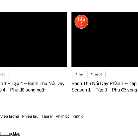
Tập
3
m bộ
Phim
Phim bộ
n 1 – Tập 4 – Bách Thú Nổi Dậy
Bách Thú Nổi Dậy Phần 1 – Tập 
p 4 – Phụ đề song ngữ
Season 1 – Tập 3 – Phụ đề song
Viễn tưởng
Phiêu lưu
Tâm lý
Phim bộ
Kinh dị
nh Lãng Mạn