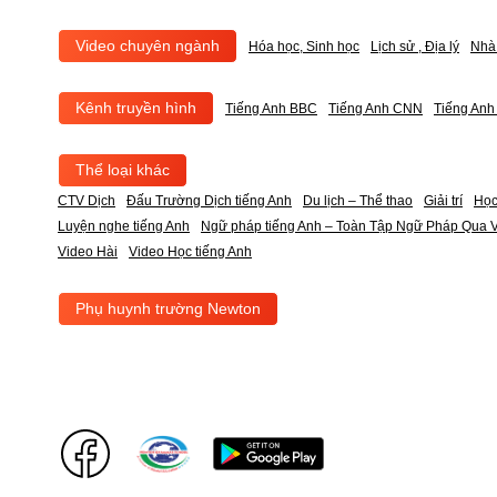
Video chuyên ngành
Hóa học, Sinh học
Lịch sử , Địa lý
Nhà
Kênh truyền hình
Tiếng Anh BBC
Tiếng Anh CNN
Tiếng An
Thể loại khác
CTV Dịch
Đấu Trường Dịch tiếng Anh
Du lịch – Thể thao
Giải trí
Học
Luyện nghe tiếng Anh
Ngữ pháp tiếng Anh – Toàn Tập Ngữ Pháp Qua V
Video Hài
Video Học tiếng Anh
Phụ huynh trường Newton