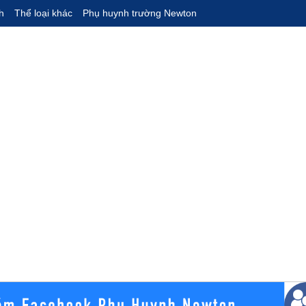
h
Thể loại khác
Phụ huynh trường Newton