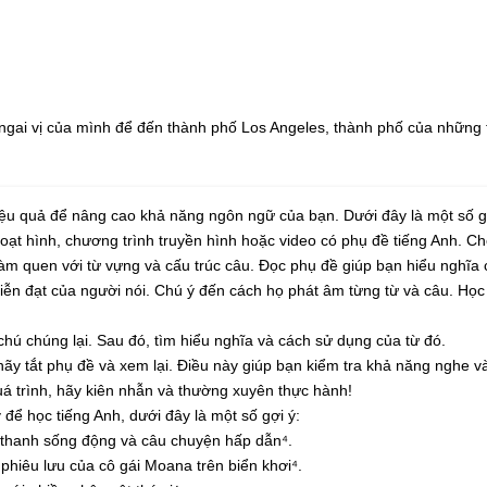
 ngai vị của mình để đến thành phố Los Angeles, thành phố của những t
.
hiệu quả để nâng cao khả năng ngôn ngữ của bạn. Dưới đây là một số g
ạt hình, chương trình truyền hình hoặc video có phụ đề tiếng Anh. C
làm quen với từ vựng và cấu trúc câu. Đọc phụ đề giúp bạn hiểu nghĩa
ễn đạt của người nói. Chú ý đến cách họ phát âm từng từ và câu. Học
chú chúng lại. Sau đó, tìm hiểu nghĩa và cách sử dụng của từ đó.
 hãy tắt phụ đề và xem lại. Điều này giúp bạn kiểm tra khả năng nghe 
uá trình, hãy kiên nhẫn và thường xuyên thực hành!
ể học tiếng Anh, dưới đây là một số gợi ý:
m thanh sống động và câu chuyện hấp dẫn⁴.
hiêu lưu của cô gái Moana trên biển khơi⁴.