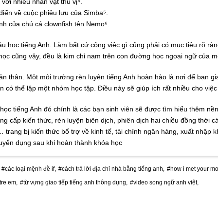
với nhiều nhân vật thú vị⁴.
 điển về cuộc phiêu lưu của Simba⁵.
nh của chú cá clownfish tên Nemo⁶.
u học tiếng Anh. Làm bất cứ công việc gì cũng phải có mục tiêu rõ ràn
học cũng vậy, đều là kim chỉ nam trên con đường học ngoại ngữ của m
ản thân. Một môi trường rèn luyện tiếng Anh hoàn hảo là nơi để bạn gi
ạn có thể lập một nhóm học tập. Điều này sẽ giúp ích rất nhiều cho việ
học tiếng Anh đó chính là các bạn sinh viên sẽ được tìm hiểu thêm nền
 cấp kiến thức, rèn luyện biên dịch, phiên dịch hai chiều đồng thời 
… trang bị kiến thức bổ trợ về kinh tế, tài chính ngân hàng, xuất nhập 
 tuyển dụng sau khi hoàn thành khóa học
#các loại mệnh đề if,
#cách trả lời địa chỉ nhà bằng tiếng anh,
#how i met your mo
tre em,
#từ vựng giao tiếp tiếng anh thông dụng,
#video song ngữ anh việt,