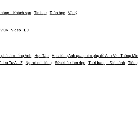
 hàng – Khách sạn
Tin học
Toán học
Vật lý
h VOA
Video TED
 phát âm tiếng Anh
Học Tập
Học tiếng Anh qua phim phụ đề Anh-Việt Thông Mi
ideo Từ A – Z
Người nổi tiếng
Sức khỏe làm đẹp
Thời trang – Điện ảnh
Tiếng