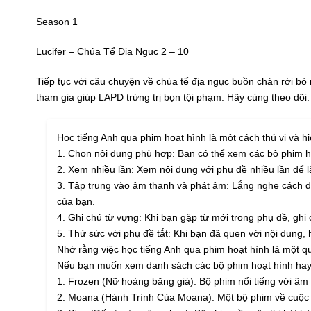
Season 1
Lucifer – Chúa Tể Địa Ngục 2 – 10
Tiếp tục với câu chuyện về chúa tể địa ngục buồn chán rời bỏ
tham gia giúp LAPD trừng trị bọn tội phạm. Hãy cùng theo dõi
Học tiếng Anh qua phim hoạt hình là một cách thú vị và 
1. Chọn nội dung phù hợp: Bạn có thể xem các bộ phim ho
2. Xem nhiều lần: Xem nội dung với phụ đề nhiều lần để 
3. Tập trung vào âm thanh và phát âm: Lắng nghe cách di
của bạn.
4. Ghi chú từ vựng: Khi bạn gặp từ mới trong phụ đề, ghi 
5. Thử sức với phụ đề tắt: Khi bạn đã quen với nội dung,
Nhớ rằng việc học tiếng Anh qua phim hoạt hình là một q
Nếu bạn muốn xem danh sách các bộ phim hoạt hình hay đ
1. Frozen (Nữ hoàng băng giá): Bộ phim nổi tiếng với â
2. Moana (Hành Trình Của Moana): Một bộ phim về cuộc p