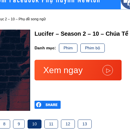
gục 2 – 10 – Phụ đề song ngữ
Lucifer – Season 2 – 10 – Chúa Tể
Danh mục:
Phim
Phim bộ
Xem ngay
▷
8
9
10
11
12
13