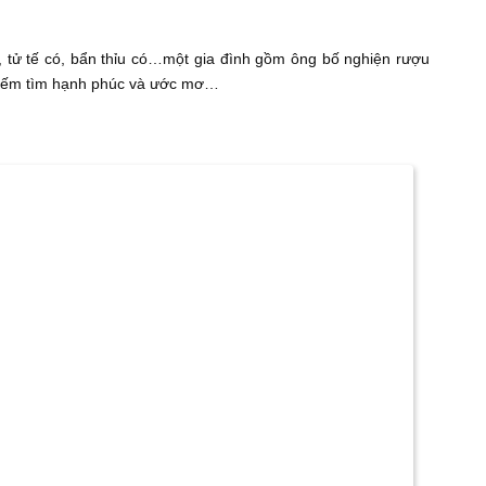
, tử tế có, bẩn thỉu có…một gia đình gồm ông bố nghiện rượu
o kiếm tìm hạnh phúc và ước mơ…