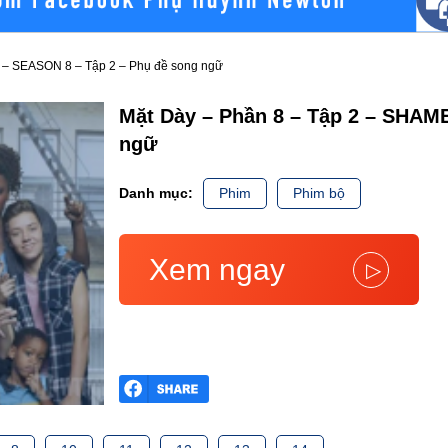
 – SEASON 8 – Tập 2 – Phụ đề song ngữ
Mặt Dày – Phần 8 – Tập 2 – SHAM
ngữ
Danh mục:
Phim
Phim bộ
Xem ngay
▷