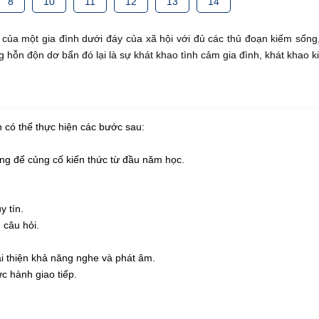
8
10
11
12
13
14
 của một gia đình dưới đáy của xã hội với đủ các thủ đoạn kiếm sống
ng hỗn độn dơ bẩn đó lại là sự khát khao tình cảm gia đình, khát kha
n có thể thực hiện các bước sau:
iảng để củng cố kiến thức từ đầu năm học.
y tín.
 câu hỏi.
ải thiện khả năng nghe và phát âm.
c hành giao tiếp.