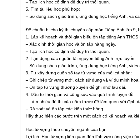
– Tạo lịch học cố định để duy trì thói quen.
5. Tìm tài liệu học phù hợp:
– Sử dụng sách giáo trình, ứng dụng học tiếng Anh, và các
Để chuẩn bị cho kỳ thi chuyển cấp môn Tiếng Anh lớp 9, 
1. Lập kế hoạch và thời gian biểu ôn tập tiếng Anh THCS lớ
– Xác định thời gian học và ôn tập hàng ngày.
– Tạo lịch học cố định để duy trì thói quen.
2. Tận dụng các nguồn tài nguyên tiếng Anh trực tuyến:
– Sử dụng sách giáo trình, ứng dụng học tiếng Anh, video 
3. Tự xây dựng cuốn sổ tay từ vựng của mỗi cá nhân:
– Ghi chép từ vựng mới, cách sử dụng và ví dụ minh họa.
– Ôn tập từ vựng thường xuyên để ghi nhớ lâu dài.
4. Đầu tư thời gian và công sức vào quá trình luyện đề:
– Làm nhiều đề thi của năm trước để làm quen với định d
– Rà soát và ôn tập các kiến thức hỏng.
Hãy thực hiện các bước trên một cách có kế hoạch và kiên
Học từ vựng theo chuyên ngành của bạn
Lợi ích: Học từ vựng liên quan đến lĩnh vực công việc của 