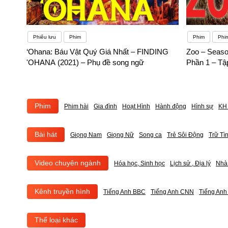
Phiêu lưu
Phim
Phim
Phi
‘Ohana: Báu Vật Quý Giá Nhất – FINDING
Zoo – Seaso
'OHANA (2021) – Phụ đề song ngữ
Phần 1 – Tậ
Phim
Phim hài
Gia đình
Hoạt Hình
Hành động
Hình sự
KH 
Bài hát
Giọng Nam
Giọng Nữ
Song ca
Trẻ Sôi Động
Trữ Tì
Video chuyên ngành
Hóa học, Sinh học
Lịch sử , Địa lý
Nhà
Kênh truyền hình
Tiếng Anh BBC
Tiếng Anh CNN
Tiếng An
Thể loại khác