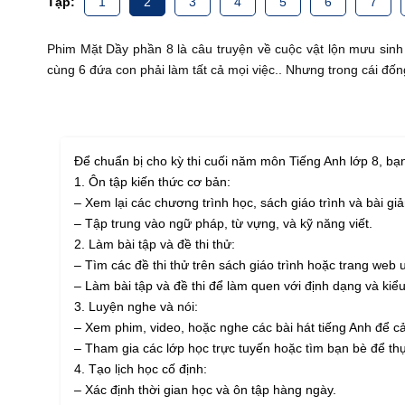
Tập:
1
2
3
4
5
6
7
Phim Mặt Dầy phần 8 là câu truyện về cuộc vật lộn mưu sinh
cùng 6 đứa con phải làm tất cả mọi việc.. Nhưng trong cái đố
Để chuẩn bị cho kỳ thi cuối năm môn Tiếng Anh lớp 8, bạ
1. Ôn tập kiến thức cơ bản:
– Xem lại các chương trình học, sách giáo trình và bài g
– Tập trung vào ngữ pháp, từ vựng, và kỹ năng viết.
2. Làm bài tập và đề thi thử:
– Tìm các đề thi thử trên sách giáo trình hoặc trang web u
– Làm bài tập và đề thi để làm quen với định dạng và kiểu
3. Luyện nghe và nói:
– Xem phim, video, hoặc nghe các bài hát tiếng Anh để c
– Tham gia các lớp học trực tuyến hoặc tìm bạn bè để thự
4. Tạo lịch học cố định:
– Xác định thời gian học và ôn tập hàng ngày.