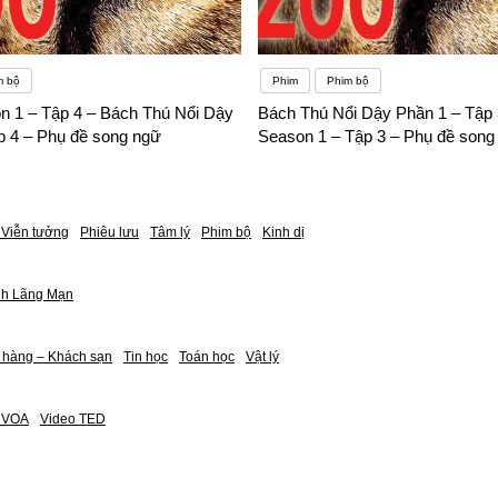
m bộ
Phim
Phim bộ
n 1 – Tập 4 – Bách Thú Nổi Dậy
Bách Thú Nổi Dậy Phần 1 – Tập 
p 4 – Phụ đề song ngữ
Season 1 – Tập 3 – Phụ đề song
Viễn tưởng
Phiêu lưu
Tâm lý
Phim bộ
Kinh dị
nh Lãng Mạn
 hàng – Khách sạn
Tin học
Toán học
Vật lý
h VOA
Video TED