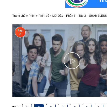
Trang chủ
»
Phim
»
Phim bộ
»
Mặt Dày – Phần 8 – Tập 2 – SHAMELESS
Tập
2
▷