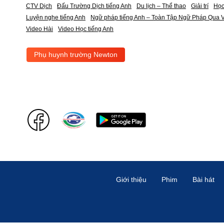
CTV Dịch
Đấu Trường Dịch tiếng Anh
Du lịch – Thể thao
Giải trí
Học
Luyện nghe tiếng Anh
Ngữ pháp tiếng Anh – Toàn Tập Ngữ Pháp Qua V
Video Hài
Video Học tiếng Anh
Phụ huynh trường Newton
Giới thiệu
Phim
Bài hát