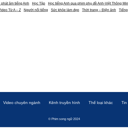
 phát âm tiếng Anh
Học Tập
Học tiếng Anh qua phim phụ đề Anh-Việt Thông Mi
ideo Từ A – Z
Người nổi tiếng
Sức khỏe làm đẹp
Thời trang – Điện ảnh
Tiếng
Video chuyên ngành
Kênh truyền hình
Thể loại khác
Tin
© Phim song ngữ 2024