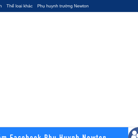
h
Thể loại khác
Phụ huynh trường Newton