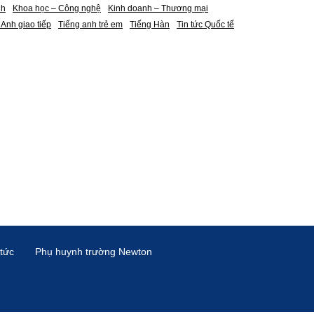
nh
Khoa học – Công nghệ
Kinh doanh – Thương mại
 Anh giao tiếp
Tiếng anh trẻ em
Tiếng Hàn
Tin tức Quốc tế
 tức
Phụ huynh trường Newton