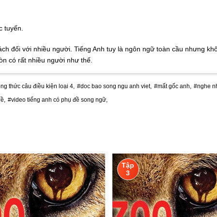
c tuyến.
hách đối với nhiều người. Tiếng Anh tuy là ngôn ngữ toàn cầu nhưng k
òn có rất nhiều người như thế.
ng thức câu điều kiện loại 4,
#doc bao song ngu anh viet,
#mất gốc anh,
#nghe nh
ề,
#video tiếng anh có phụ đề song ngữ,
Tập
3