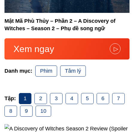
Mật Mã Phù Thủy – Phần 2 – A Discovery of
Witches – Season 2 – Phụ đề song ngữ
Xem ngay
▷
Phim
Tâm lý
Danh mục:
1
2
3
4
5
6
7
Tập:
8
9
10