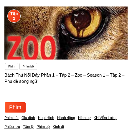
Tập
2
Phim
Phim bộ
Bách Thú Nổi Dậy Phần 1 – Tập 2 – Zoo – Season 1 – Tập 2 –
Phụ đề song ngữ
Phim
Phim hài
Gia đình
Hoạt Hình
Hành động
Hình sự
KH Viễn tưởng
Phiêu lưu
Tâm lý
Phim bộ
Kinh dị