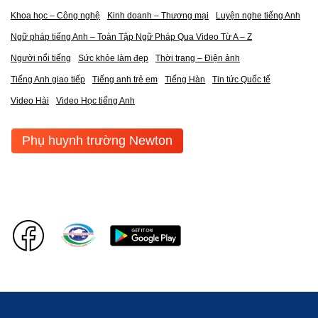
Khoa học – Công nghệ
Kinh doanh – Thương mại
Luyện nghe tiếng Anh
Ngữ pháp tiếng Anh – Toàn Tập Ngữ Pháp Qua Video Từ A – Z
Người nổi tiếng
Sức khỏe làm đẹp
Thời trang – Điện ảnh
Tiếng Anh giao tiếp
Tiếng anh trẻ em
Tiếng Hàn
Tin tức Quốc tế
Video Hài
Video Học tiếng Anh
Phụ huynh trường Newton