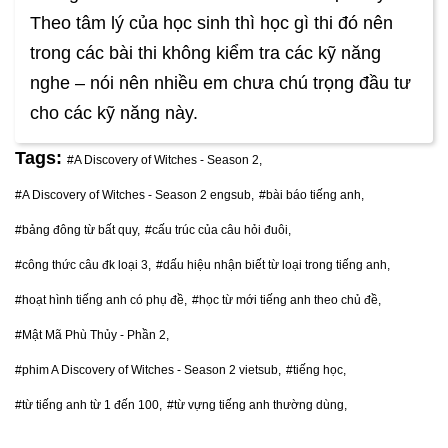
Theo tâm lý của học sinh thì học gì thi đó nên
trong các bài thi không kiểm tra các kỹ năng
nghe – nói nên nhiều em chưa chú trọng đầu tư
cho các kỹ năng này.
Tags:
#A Discovery of Witches - Season 2,
#A Discovery of Witches - Season 2 engsub,
#bài báo tiếng anh,
#bảng đông từ bất quy,
#cấu trúc của câu hỏi đuôi,
#công thức câu đk loại 3,
#dấu hiệu nhận biết từ loại trong tiếng anh,
#hoạt hình tiếng anh có phụ đề,
#học từ mới tiếng anh theo chủ đề,
#Mật Mã Phù Thủy - Phần 2,
#phim A Discovery of Witches - Season 2 vietsub,
#tiếng học,
#từ tiếng anh từ 1 đến 100,
#từ vựng tiếng anh thường dùng,