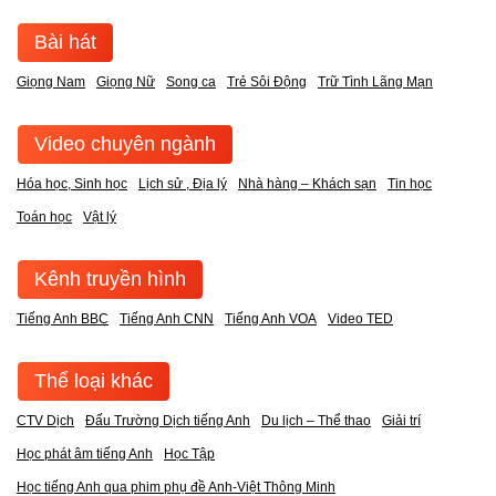
Bài hát
Giọng Nam
Giọng Nữ
Song ca
Trẻ Sôi Động
Trữ Tình Lãng Mạn
Video chuyên ngành
Hóa học, Sinh học
Lịch sử , Địa lý
Nhà hàng – Khách sạn
Tin học
Toán học
Vật lý
Kênh truyền hình
Tiếng Anh BBC
Tiếng Anh CNN
Tiếng Anh VOA
Video TED
Thể loại khác
CTV Dịch
Đấu Trường Dịch tiếng Anh
Du lịch – Thể thao
Giải trí
Học phát âm tiếng Anh
Học Tập
Học tiếng Anh qua phim phụ đề Anh-Việt Thông Minh