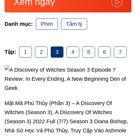
Xem ngay
▷
Phim
Tâm lý
Danh mục:
1
2
3
4
5
6
7
Tập:
Mật Mã Phù Thủy (Phần 3) – A Discovery Of
Witches (Season 3), A Discovery Of Witches
(Season 3) 2022 Full (7/7) Season 3 Diana Bishop,
Nhà Sử Học Và Phù Thủy, Truy Cập Vào Ashmole