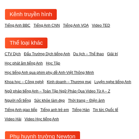
Kênh truyền hình
Tiếng Anh BBC
Tiếng Anh CNN
Tiếng Anh VOA
Video TED
Thể loại khác
CTV Dịch
Đấu Trường Dịch tiếng Anh
Du lịch – Thể thao
Giải trí
Học phát âm tiếng Anh
Học Tập
Học tiếng Anh qua phim phụ đề Anh-Việt Thông Minh
Khoa học – Công nghệ
Kinh doanh – Thương mại
Luyện nghe tiếng Anh
Ngữ pháp tiếng Anh – Toàn Tập Ngữ Pháp Qua Video Từ A – Z
Người nổi tiếng
Sức khỏe làm đẹp
Thời trang – Điện ảnh
Tiếng Anh giao tiếp
Tiếng anh trẻ em
Tiếng Hàn
Tin tức Quốc tế
Video Hài
Video Học tiếng Anh
Phụ huynh trường Newton