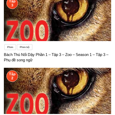
Tập
3
Phim
Phim bộ
Bách Thú Nổi Dậy Phần 1 – Tập 3 – Zoo – Season 1 – Tập 3 –
Phụ đề song ngữ
Tập
2