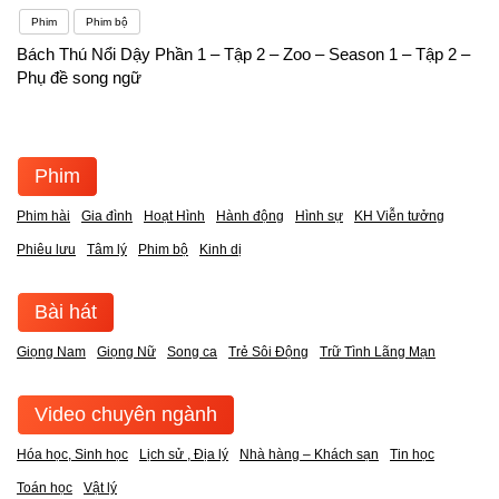
Phim
Phim bộ
Bách Thú Nổi Dậy Phần 1 – Tập 2 – Zoo – Season 1 – Tập 2 –
Phụ đề song ngữ
Phim
Phim hài
Gia đình
Hoạt Hình
Hành động
Hình sự
KH Viễn tưởng
Phiêu lưu
Tâm lý
Phim bộ
Kinh dị
Bài hát
Giọng Nam
Giọng Nữ
Song ca
Trẻ Sôi Động
Trữ Tình Lãng Mạn
Video chuyên ngành
Hóa học, Sinh học
Lịch sử , Địa lý
Nhà hàng – Khách sạn
Tin học
Toán học
Vật lý