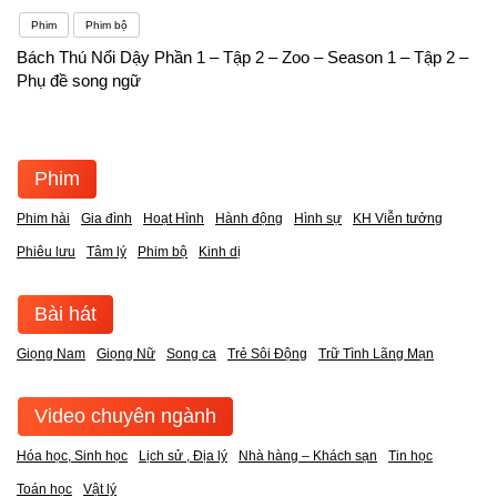
Phim
Phim bộ
Bách Thú Nổi Dậy Phần 1 – Tập 2 – Zoo – Season 1 – Tập 2 –
Phụ đề song ngữ
Phim
Phim hài
Gia đình
Hoạt Hình
Hành động
Hình sự
KH Viễn tưởng
Phiêu lưu
Tâm lý
Phim bộ
Kinh dị
Bài hát
Giọng Nam
Giọng Nữ
Song ca
Trẻ Sôi Động
Trữ Tình Lãng Mạn
Video chuyên ngành
Hóa học, Sinh học
Lịch sử , Địa lý
Nhà hàng – Khách sạn
Tin học
Toán học
Vật lý