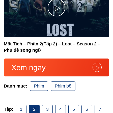
▷
Mất Tích – Phần 2(Tập 2) – Lost – Season 2 –
Phụ đề song ngữ
Xem ngay
▷
Phim
Phim bộ
Danh mục:
1
2
3
4
5
6
7
Tập: