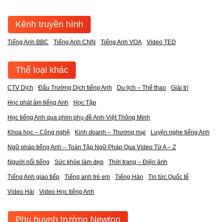
Kênh truyền hình
Tiếng Anh BBC
Tiếng Anh CNN
Tiếng Anh VOA
Video TED
Thể loại khác
CTV Dịch
Đấu Trường Dịch tiếng Anh
Du lịch – Thể thao
Giải trí
Học phát âm tiếng Anh
Học Tập
Học tiếng Anh qua phim phụ đề Anh-Việt Thông Minh
Khoa học – Công nghệ
Kinh doanh – Thương mại
Luyện nghe tiếng Anh
Ngữ pháp tiếng Anh – Toàn Tập Ngữ Pháp Qua Video Từ A – Z
Người nổi tiếng
Sức khỏe làm đẹp
Thời trang – Điện ảnh
Tiếng Anh giao tiếp
Tiếng anh trẻ em
Tiếng Hàn
Tin tức Quốc tế
Video Hài
Video Học tiếng Anh
Phụ huynh trường Newton