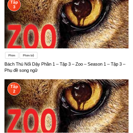
Tập
3
Phim
Phim bộ
Bách Thú Nổi Dậy Phần 1 – Tập 3 – Zoo – Season 1 – Tập 3 –
Phụ đề song ngữ
Tập
2