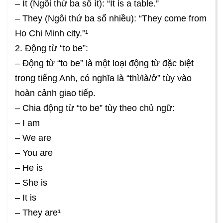
– It (Ngôi thứ ba số ít): “It is a table.”
– They (Ngôi thứ ba số nhiều): “They come from
Ho Chi Minh city.”¹
2. Động từ “to be”:
– Động từ “to be” là một loại động từ đặc biệt
trong tiếng Anh, có nghĩa là “thì/là/ở” tùy vào
hoàn cảnh giao tiếp.
– Chia động từ “to be” tùy theo chủ ngữ:
– I am
– We are
– You are
– He is
– She is
– It is
– They are¹