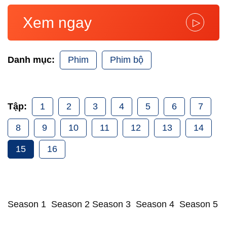
Xem ngay
▷
Phim
Phim bộ
Danh mục:
1
2
3
4
5
6
7
Tập:
8
9
10
11
12
13
14
15
16
Season 1 Season 2 Season 3 Season 4 Season 5