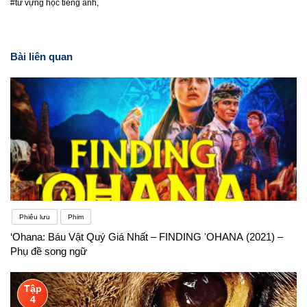
#từ vựng học tiếng anh,
Bài liên quan
Phiêu lưu
Phim
‘Ohana: Báu Vật Quý Giá Nhất – FINDING 'OHANA (2021) –
Phụ đề song ngữ
Tập
4