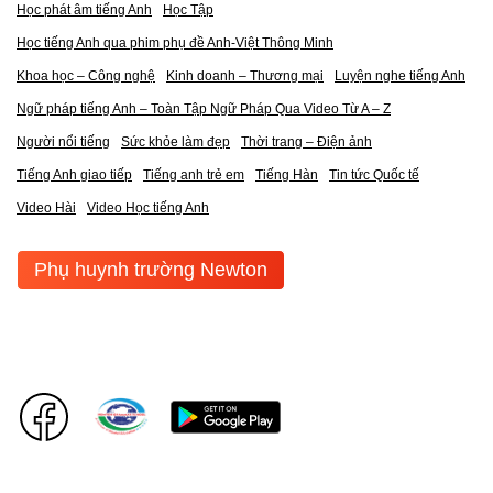
Học phát âm tiếng Anh
Học Tập
Học tiếng Anh qua phim phụ đề Anh-Việt Thông Minh
Khoa học – Công nghệ
Kinh doanh – Thương mại
Luyện nghe tiếng Anh
Ngữ pháp tiếng Anh – Toàn Tập Ngữ Pháp Qua Video Từ A – Z
Người nổi tiếng
Sức khỏe làm đẹp
Thời trang – Điện ảnh
Tiếng Anh giao tiếp
Tiếng anh trẻ em
Tiếng Hàn
Tin tức Quốc tế
Video Hài
Video Học tiếng Anh
Phụ huynh trường Newton