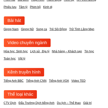
Phiêu lưu
Tâm lý
Phim bộ
Kinh dị
Bài hát
Giọng Nam
Giọng Nữ
Song ca
Trẻ Sôi Động
Trữ Tình Lãng Mạn
Video chuyên ngành
Hóa học, Sinh học
Lịch sử , Địa lý
Nhà hàng – Khách sạn
Tin học
Toán học
Vật lý
Kênh truyền hình
Tiếng Anh BBC
Tiếng Anh CNN
Tiếng Anh VOA
Video TED
Thể loại khác
CTV Dịch
Đấu Trường Dịch tiếng Anh
Du lịch – Thể thao
Giải trí