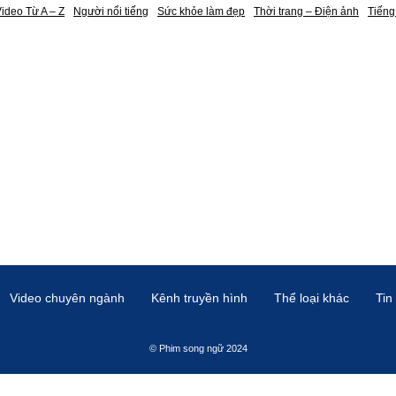
ideo Từ A – Z
Người nổi tiếng
Sức khỏe làm đẹp
Thời trang – Điện ảnh
Tiếng
Video chuyên ngành
Kênh truyền hình
Thể loại khác
Tin
© Phim song ngữ 2024