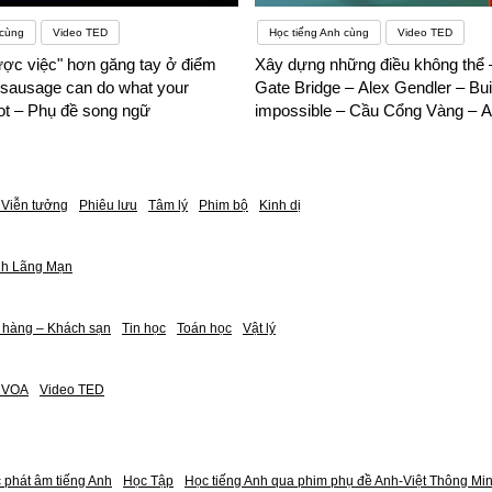
 cùng
Video TED
Học tiếng Anh cùng
Video TED
ược việc" hơn găng tay ở điểm
Xây dựng những điều không thể 
 sausage can do what your
Gate Bridge – Alex Gendler – Bui
ot – Phụ đề song ngữ
impossible – Cầu Cổng Vàng – A
– Phụ đề song ngữ
Viễn tưởng
Phiêu lưu
Tâm lý
Phim bộ
Kinh dị
nh Lãng Mạn
 hàng – Khách sạn
Tin học
Toán học
Vật lý
h VOA
Video TED
 phát âm tiếng Anh
Học Tập
Học tiếng Anh qua phim phụ đề Anh-Việt Thông Mi