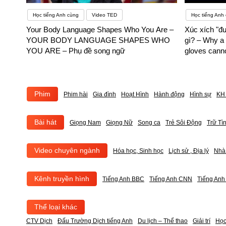
Học tiếng Anh cùng
Video TED
Học tiếng Anh
Your Body Language Shapes Who You Are –
Xúc xích "đ
YOUR BODY LANGUAGE SHAPES WHO
gì? – Why a
YOU ARE – Phụ đề song ngữ
gloves cann
Phim
Phim hài
Gia đình
Hoạt Hình
Hành động
Hình sự
KH 
Bài hát
Giọng Nam
Giọng Nữ
Song ca
Trẻ Sôi Động
Trữ Tì
Video chuyên ngành
Hóa học, Sinh học
Lịch sử , Địa lý
Nhà
Kênh truyền hình
Tiếng Anh BBC
Tiếng Anh CNN
Tiếng An
Thể loại khác
CTV Dịch
Đấu Trường Dịch tiếng Anh
Du lịch – Thể thao
Giải trí
Học