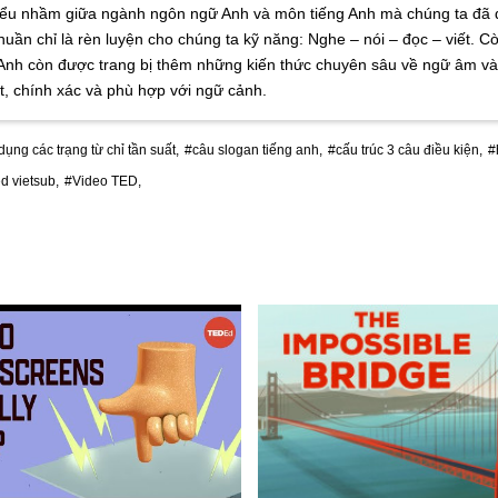
 hiểu nhầm giữa ngành ngôn ngữ Anh và môn tiếng Anh mà chúng ta đã
uần chỉ là rèn luyện cho chúng ta kỹ năng: Nghe – nói – đọc – viết. 
 Anh còn được trang bị thêm những kiến thức chuyên sâu về ngữ âm và 
t, chính xác và phù hợp với ngữ cảnh.
ụng các trạng từ chỉ tần suất,
#câu slogan tiếng anh,
#cấu trúc 3 câu điều kiện,
#
d vietsub,
#Video TED,