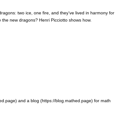
ragons: two ice, one fire, and they’ve lived in harmony for
ace the new dragons? Henri Picciotto shows how.
hed.page) and a blog (https://blog.mathed.page) for math