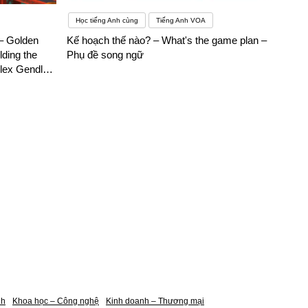
Học tiếng Anh cùng
Tiếng Anh VOA
– Golden
Kế hoạch thế nào? – What's the game plan –
lding the
Phụ đề song ngữ
lex Gendler
nh
Khoa học – Công nghệ
Kinh doanh – Thương mại