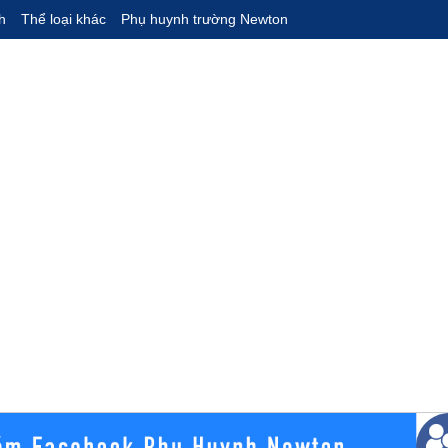
h
Thể loại khác
Phụ huynh trường Newton