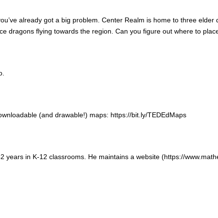
d you’ve already got a big problem. Center Realm is home to three elder d
 ice dragons flying towards the region. Can you figure out where to pl
o.
downloadable (and drawable!) maps: https://bit.ly/TEDEdMaps
r 42 years in K-12 classrooms. He maintains a website (https://www.mat