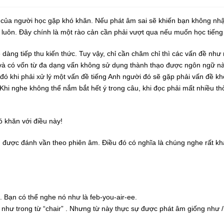
của người học gặp khó khăn. Nếu phát âm sai sẽ khiến bạn không nhận
 luôn. Đây chính là một rào cản cần phải vượt qua nếu muốn học tiếng
 dàng tiếp thu kiến thức. Tuy vậy, chỉ cần chăm chỉ thì các vấn đề n
à có vốn từ đa dạng vấn không sử dụng thành thạo được ngôn ngữ nà
đó khi phải xử lý một vấn đề tiếng Anh người đó sẽ gặp phải vấn đề kh
 Khi nghe không thể nắm bắt hết ý trong câu, khi đọc phải mất nhiều th
 khăn với điều này!
 được đánh vần theo phiên âm. Điều đó có nghĩa là chúng nghe rất kh
 Bạn có thể nghe nó như là feb-you-air-ee.
như trong từ “chair” . Nhưng từ này thực sự được phát âm giống như /