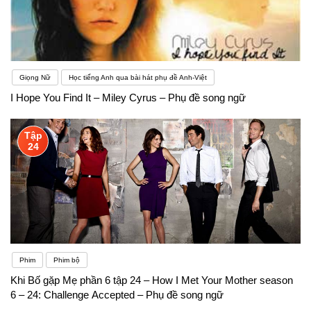
Giọng Nữ
Học tiếng Anh qua bài hát phụ đề Anh-Việt
I Hope You Find It – Miley Cyrus – Phụ đề song ngữ
Tập
24
Phim
Phim bộ
Khi Bố gặp Mẹ phần 6 tập 24 – How I Met Your Mother season
6 – 24: Challenge Accepted – Phụ đề song ngữ