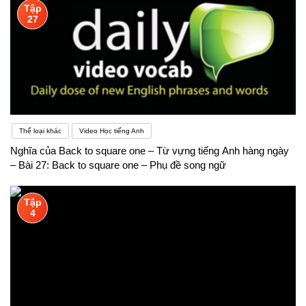
Tập
kỹ năng cần thiết. Ở đó, mỗi lớp học chỉ khoảng 10
27
– 15 em nên thầy cô dành nhiều thời gian luyện nói,
giao tiếp, hát, đóng kịch… kiến thức được truyền tải
một cách nhẹ nhàng, dễ tiếp thu
Thể loại khác
Video Học tiếng Anh
Nghĩa của Back to square one – Từ vựng tiếng Anh hàng ngày
– Bài 27: Back to square one – Phụ đề song ngữ
Tập
4