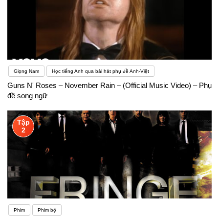
Giọng Nam
Học tiếng Anh qua bài hát phụ đề Anh-Việt
Guns N' Roses – November Rain – (Official Music Video) – Phụ
đề song ngữ
Tập
2
Phim
Phim bộ