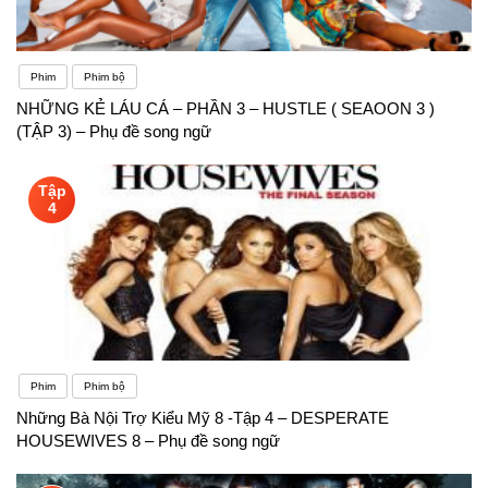
Phim
Phim bộ
NHỮNG KẺ LÁU CÁ – PHẦN 3 – HUSTLE ( SEAOON 3 )
(TẬP 3) – Phụ đề song ngữ
Tập
4
Phim
Phim bộ
Những Bà Nội Trợ Kiểu Mỹ 8 -Tập 4 – DESPERATE
HOUSEWIVES 8 – Phụ đề song ngữ