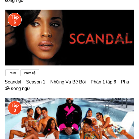
song ngữ
Tập
6
Phim
Phim bộ
Scandal – Season 1 – Những Vụ Bê Bối – Phần 1 tập 6 – Phụ
đề song ngữ
Tập
3