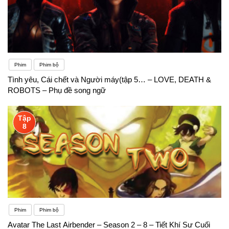
Phim
Phim bộ
Tình yêu, Cái chết và Người máy(tập 5… – LOVE, DEATH &
ROBOTS – Phụ đề song ngữ
Tập
8
Phim
Phim bộ
Avatar The Last Airbender – Season 2 – 8 – Tiết Khí Sư Cuối