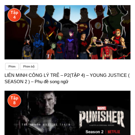
SUCCEED IN LIFE – Phụ đề song ngữ
Tập
4
Phim
Phim bộ
LIÊN MINH CÔNG LÝ TRẺ – P2(TẬP 4) – YOUNG JUSTICE (
SEASON 2 ) – Phụ đề song ngữ
Tập
8