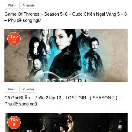
Phim
Phim bộ
Game Of Thrones – Season 5- 8 – Cuộc Chiến Ngai Vàng 5 – 8
– Phụ đề song ngữ
Tập
12
Phim
Phim bộ
Cô Gái Bí Ẩn – Phần 2 tập 12 – LOST GIRL ( SEASON 2 ) –
Phụ đề song ngữ
Tập
6