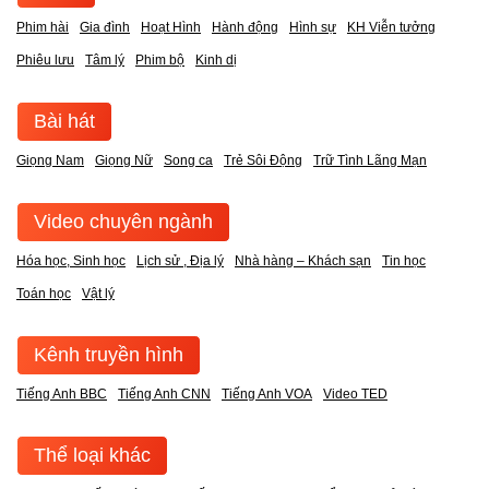
Phim hài
Gia đình
Hoạt Hình
Hành động
Hình sự
KH Viễn tưởng
Phiêu lưu
Tâm lý
Phim bộ
Kinh dị
Bài hát
Giọng Nam
Giọng Nữ
Song ca
Trẻ Sôi Động
Trữ Tình Lãng Mạn
Video chuyên ngành
Hóa học, Sinh học
Lịch sử , Địa lý
Nhà hàng – Khách sạn
Tin học
Toán học
Vật lý
Kênh truyền hình
Tiếng Anh BBC
Tiếng Anh CNN
Tiếng Anh VOA
Video TED
Thể loại khác