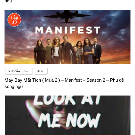
ngữ
Tập
13
KH Viễn tưởng
Phim
Máy Bay Mất Tích ( Mùa 2 ) – Manifest – Season 2 – Phụ đề
song ngữ