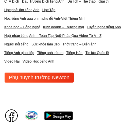
CTV Dịch
Đấu Trường Dịch tiếng Anh
Du lịch – Thể thao
Giải trí
Học phát âm tiếng Anh
Học Tập
Học tiếng Anh qua phim phụ đề Anh-Việt Thông Minh
Khoa học – Công nghệ
Kinh doanh – Thương mại
Luyện nghe tiếng Anh
Ngữ pháp tiếng Anh – Toàn Tập Ngữ Pháp Qua Video Từ A – Z
Người nổi tiếng
Sức khỏe làm đẹp
Thời trang – Điện ảnh
Tiếng Anh giao tiếp
Tiếng anh trẻ em
Tiếng Hàn
Tin tức Quốc tế
Video Hài
Video Học tiếng Anh
Phụ huynh trường Newton