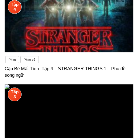
Tập
4
Phim
Phim bộ
Cậu Bé Mất Tích- Tập 4 – STRANGER THINGS 1 – Phụ đề
song ngữ
Tập
3