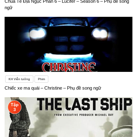
Chúa Tể Địa Ngục Phần 6 – Lucifer – Season 6 – Phụ đề song
ngữ
KH Viễn tưởng
Phim
Chiếc xe ma quái – Christine – Phụ đề song ngữ
Tập
3