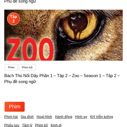
Phụ đề song ngữ
Tập
2
Phim
Phim bộ
Bách Thú Nổi Dậy Phần 1 – Tập 2 – Zoo – Season 1 – Tập 2 –
Phụ đề song ngữ
Phim
Phim hài
Gia đình
Hoạt Hình
Hành động
Hình sự
KH Viễn tưởng
Phiêu lưu
Tâm lý
Phim bộ
Kinh dị