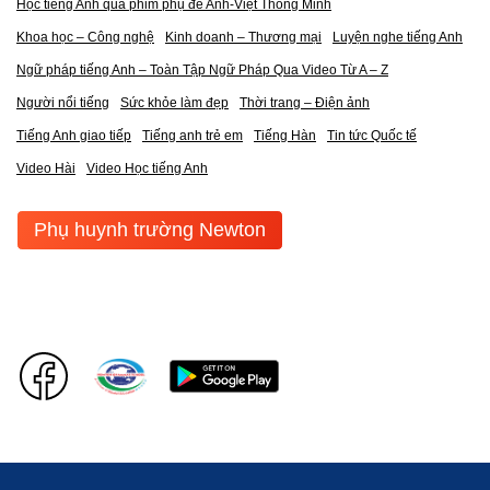
Học tiếng Anh qua phim phụ đề Anh-Việt Thông Minh
Khoa học – Công nghệ
Kinh doanh – Thương mại
Luyện nghe tiếng Anh
Ngữ pháp tiếng Anh – Toàn Tập Ngữ Pháp Qua Video Từ A – Z
Người nổi tiếng
Sức khỏe làm đẹp
Thời trang – Điện ảnh
Tiếng Anh giao tiếp
Tiếng anh trẻ em
Tiếng Hàn
Tin tức Quốc tế
Video Hài
Video Học tiếng Anh
Phụ huynh trường Newton