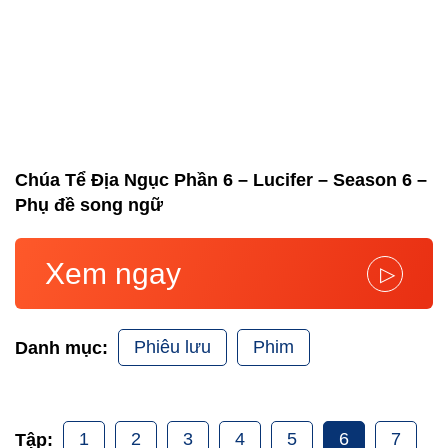
Chúa Tể Địa Ngục Phần 6 – Lucifer – Season 6 –
Phụ đề song ngữ
Xem ngay
▷
Phiêu lưu
Phim
Danh mục:
1
2
3
4
5
6
7
Tập: