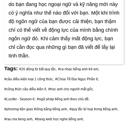
do bạn đang học ngoại ngữ và kỹ năng mới này
có ý nghĩa như thế nào đối với bạn. Một khi trình
độ ngôn ngữ của bạn được cải thiện, bạn thậm
chí có thể viết về động lực của mình bằng chính
ngôn ngữ đó. Khi cảm thấy mất động lực, bạn
chỉ cần đọc qua những gì bạn đã viết để lấy lại
tinh thần.
Tags:
#20 động từ bất quy tắc,
#ca nhạc tiếng anh trẻ em,
#câu điều kiện loại 1 công thức,
#Chúa Tể Địa Ngục Phần 6,
#công thức câu điều kiện if,
#học anh cho người mất gốc,
#Lucifer - Season 6,
#ngữ pháp tiếng anh theo chủ đề,
#phương tiện giao thông bằng tiếng anh,
#quy tắc từ loại trong tiếng anh,
#rau ma tieng anh,
#trang web học nghe tiếng anh,