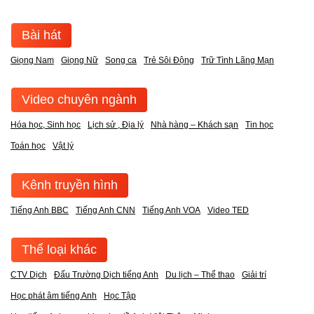
Bài hát
Giọng Nam
Giọng Nữ
Song ca
Trẻ Sôi Động
Trữ Tình Lãng Mạn
Video chuyên ngành
Hóa học, Sinh học
Lịch sử , Địa lý
Nhà hàng – Khách sạn
Tin học
Toán học
Vật lý
Kênh truyền hình
Tiếng Anh BBC
Tiếng Anh CNN
Tiếng Anh VOA
Video TED
Thể loại khác
CTV Dịch
Đấu Trường Dịch tiếng Anh
Du lịch – Thể thao
Giải trí
Học phát âm tiếng Anh
Học Tập