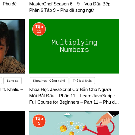
 – Phụ đề
MasterChef Season 6 – 9 – Vua Đầu Bếp
Phần 6 Tập 9 – Phụ đề song ngữ
Tập
11
Song ca
Khoa học - Công nghệ
Thể loại khác
 ft. Khalid –
Khoá Học JavaScript Cơ Bản Cho Người
Mới Bắt Đầu – Phần 11 – Learn JavaScript:
Full Course for Beginners – Part 11 – Phụ đề
song ngữ
Tập
5