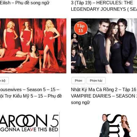
e Eilish – Phụ đề song ngữ
3 (Tập 19) – HERCULES: THE
LEGENDARY JOURNEYS ( SEA
Phụ đề song ngữ
Tập
15
m bộ
Phim
Phim hài
ousewives – Season 5 – 15 –
Nhật Ký Ma Cà Rồng 2 – Tập 16
i Trợ Kiểu Mỹ 5 – 15 – Phụ đề
VAMPIRE DIARIES – SEASON 2
song ngữ