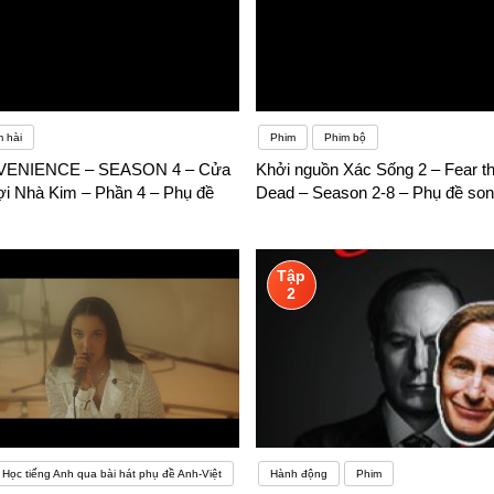
 hài
Phim
Phim bộ
VENIENCE – SEASON 4 – Cửa
Khởi nguồn Xác Sống 2 – Fear t
ợi Nhà Kim – Phần 4 – Phụ đề
Dead – Season 2-8 – Phụ đề so
Tập
2
Học tiếng Anh qua bài hát phụ đề Anh-Việt
Hành động
Phim