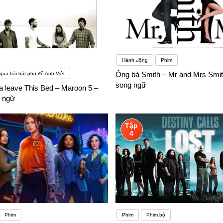
Hành động
Phim
Ông bà Smith – Mr and Mrs Smit
qua bài hát phụ đề Anh-Việt
song ngữ
 leave This Bed – Maroon 5 –
 ngữ
Tập
4
Phim
Phim
Phim bộ