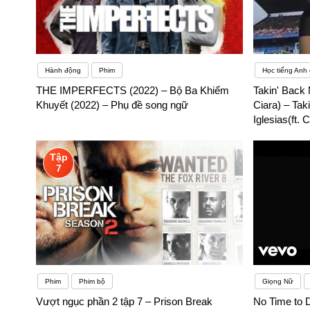
Hành động
Phim
Học tiếng Anh 
THE IMPERFECTS (2022) – Bộ Ba Khiếm
Takin' Back 
Khuyết (2022) – Phụ đề song ngữ
Ciara) – Tak
Iglesias(ft.
Tập
7
Phim
Phim bộ
Giọng Nữ
Vượt ngục phần 2 tập 7 – Prison Break
No Time to 