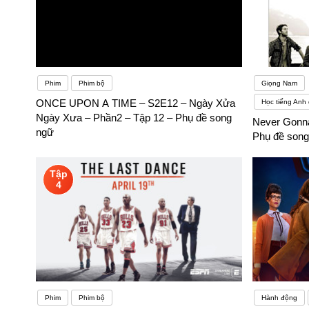
Phim
Phim bộ
Giọng Nam
ONCE UPON A TIME – S2E12 – Ngày Xửa
Học tiếng Anh 
Ngày Xưa – Phần2 – Tập 12 – Phụ đề song
Never Gonna
ngữ
Phụ đề song
Tập
4
Phim
Phim bộ
Hành động