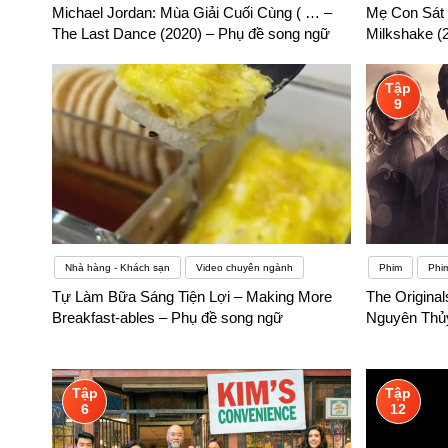
Michael Jordan: Mùa Giải Cuối Cùng ( … –
Mẹ Con Sát 
The Last Dance (2020) – Phụ đề song ngữ
Milkshake (
Tập
9
Nhà hàng - Khách sạn
Video chuyên ngành
Phim
Phi
Tự Làm Bữa Sáng Tiện Lợi – Making More
The Origina
Breakfast-ables – Phụ đề song ngữ
Nguyên Thủy
Tập
Tập
6
12