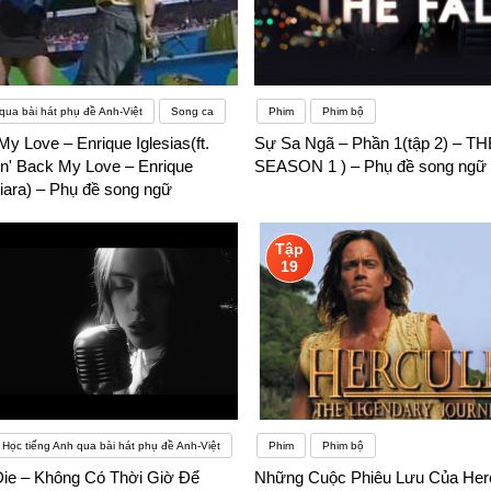
qua bài hát phụ đề Anh-Việt
Song ca
Phim
Phim bộ
My Love – Enrique Iglesias(ft.
Sự Sa Ngã – Phần 1(tập 2) – TH
in' Back My Love – Enrique
SEASON 1 ) – Phụ đề song ngữ
 Ciara) – Phụ đề song ngữ
Tập
19
Học tiếng Anh qua bài hát phụ đề Anh-Việt
Phim
Phim bộ
Die – Không Có Thời Giờ Để
Những Cuộc Phiêu Lưu Của Herc