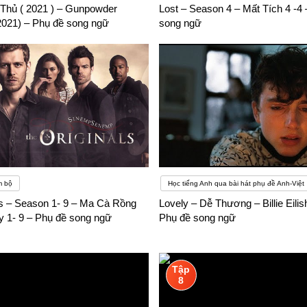
Thủ ( 2021 ) – Gunpowder
Lost – Season 4 – Mất Tích 4 -4
2021) – Phụ đề song ngữ
song ngữ
m bộ
Học tiếng Anh qua bài hát phụ đề Anh-Việt
ls – Season 1- 9 – Ma Cà Rồng
Lovely – Dễ Thương – Billie Eilish
 1- 9 – Phụ đề song ngữ
Phụ đề song ngữ
Tập
8