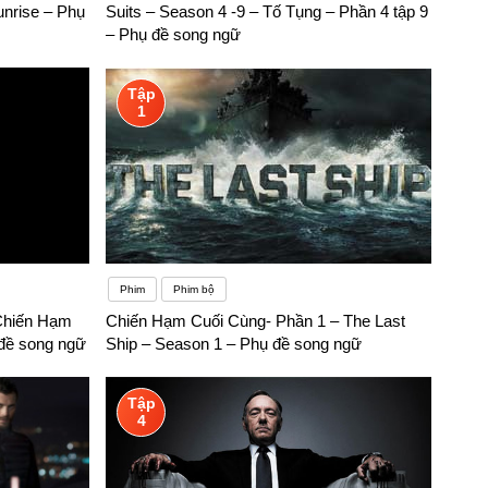
unrise – Phụ
Suits – Season 4 -9 – Tố Tụng – Phần 4 tập 9
giải quyết trong vong một nốt nhạc thì chúng ta sẽ gặp nhiều
– Phụ đề song ngữ
ch như:– Cơ hội nghề nghiệp rất triển vọng: Với vốn tiếng
, chúng tôi có thể chắc chắn với bạn một điều rằng học
Tập
1
à ra nước ngoài thì với bạn có thể tự mình khám phá mà không
Phim
Phim bộ
 Chiến Hạm
Chiến Hạm Cuối Cùng- Phần 1 – The Last
 đề song ngữ
Ship – Season 1 – Phụ đề song ngữ
Tập
4