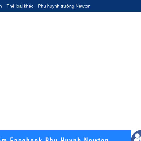
h
Thể loại khác
Phụ huynh trường Newton