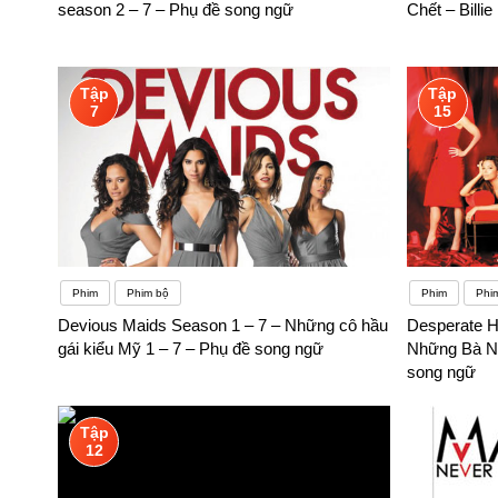
season 2 – 7 – Phụ đề song ngữ
Chết – Billi
Tập
Tập
7
15
Phim
Phim bộ
Phim
Phi
Devious Maids Season 1 – 7 – Những cô hầu
Desperate H
gái kiểu Mỹ 1 – 7 – Phụ đề song ngữ
Những Bà Nộ
song ngữ
Tập
12