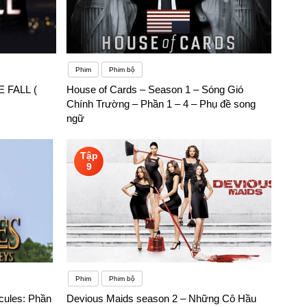
Phim
Phim bộ
E FALL (
House of Cards – Season 1 – Sóng Gió
Chính Trường – Phần 1 – 4 – Phụ đề song
ngữ
Tập
9
Phim
Phim bộ
ules: Phần
Devious Maids season 2 – Những Cô Hầu