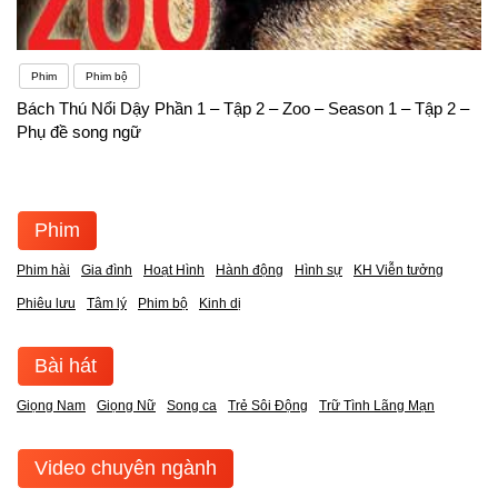
Phim
Phim bộ
Bách Thú Nổi Dậy Phần 1 – Tập 2 – Zoo – Season 1 – Tập 2 –
Phụ đề song ngữ
Phim
Phim hài
Gia đình
Hoạt Hình
Hành động
Hình sự
KH Viễn tưởng
Phiêu lưu
Tâm lý
Phim bộ
Kinh dị
Bài hát
Giọng Nam
Giọng Nữ
Song ca
Trẻ Sôi Động
Trữ Tình Lãng Mạn
Video chuyên ngành