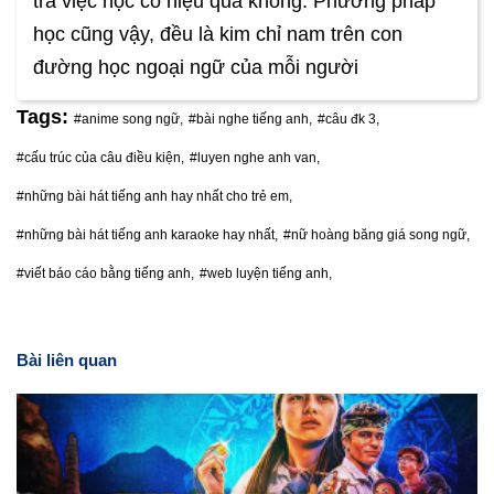
tra việc học có hiệu quả không. Phương pháp
học cũng vậy, đều là kim chỉ nam trên con
đường học ngoại ngữ của mỗi người
Tags:
#anime song ngữ,
#bài nghe tiếng anh,
#câu đk 3,
#cấu trúc của câu điều kiện,
#luyen nghe anh van,
#những bài hát tiếng anh hay nhất cho trẻ em,
#những bài hát tiếng anh karaoke hay nhất,
#nữ hoàng băng giá song ngữ,
#viết báo cáo bằng tiếng anh,
#web luyện tiếng anh,
Bài liên quan