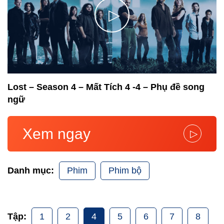
▷
Lost – Season 4 – Mất Tích 4 -4 – Phụ đề song
ngữ
Xem ngay
▷
Phim
Phim bộ
Danh mục:
1
2
4
5
6
7
8
Tập: