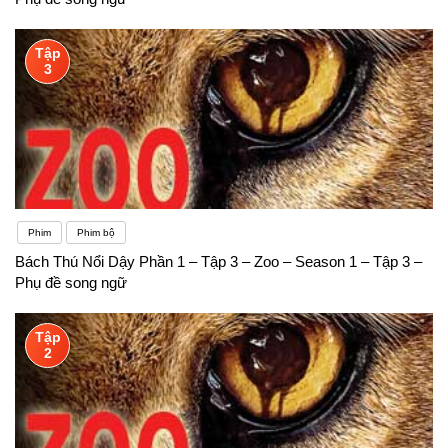
Tập
3
Phim
Phim bộ
Bách Thú Nổi Dậy Phần 1 – Tập 3 – Zoo – Season 1 – Tập 3 –
Phụ đề song ngữ
Tập
2