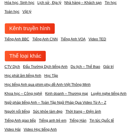
Hóa học, Sinh học
Lịch sử , Địa lý
Nhà hàng – Khách sạn
Tin học
Toán học
Vật lý
Kênh truyền hình
Tiếng Anh BBC
Tiếng Anh CNN
Tiếng Anh VOA
Video TED
Thể loại khác
CTV Dịch
Đấu Trường Dịch tiếng Anh
Du lịch – Thể thao
Giải trí
Học phát âm tiếng Anh
Học Tập
Học tiếng Anh qua phim phụ đề Anh-Việt Thông Minh
Khoa học – Công nghệ
Kinh doanh – Thương mại
Luyện nghe tiếng Anh
Ngữ pháp tiếng Anh – Toàn Tập Ngữ Pháp Qua Video Từ A – Z
Người nổi tiếng
Sức khỏe làm đẹp
Thời trang – Điện ảnh
Tiếng Anh giao tiếp
Tiếng anh trẻ em
Tiếng Hàn
Tin tức Quốc tế
Video Hài
Video Học tiếng Anh