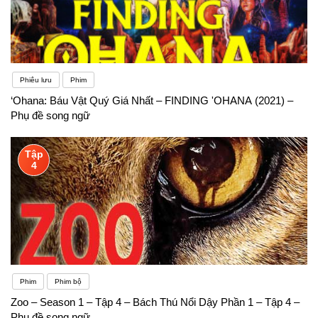
Phiêu lưu
Phim
‘Ohana: Báu Vật Quý Giá Nhất – FINDING 'OHANA (2021) –
Phụ đề song ngữ
Tập
4
Phim
Phim bộ
Zoo – Season 1 – Tập 4 – Bách Thú Nổi Dậy Phần 1 – Tập 4 –
Phụ đề song ngữ