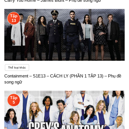
Carry You Home – James Blunt – Phụ đề song ngữ
Tập
13
Thể loại khác
Containment – S1E13 – CÁCH LY (PHẦN 1 TẬP 13) – Phụ đề
song ngữ
Tập
5