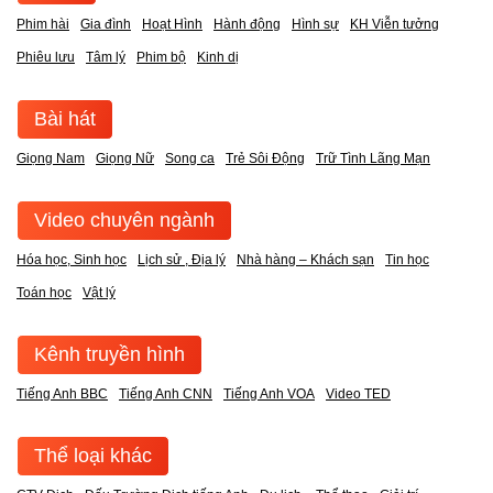
Phim hài
Gia đình
Hoạt Hình
Hành động
Hình sự
KH Viễn tưởng
Phiêu lưu
Tâm lý
Phim bộ
Kinh dị
Bài hát
Giọng Nam
Giọng Nữ
Song ca
Trẻ Sôi Động
Trữ Tình Lãng Mạn
Video chuyên ngành
Hóa học, Sinh học
Lịch sử , Địa lý
Nhà hàng – Khách sạn
Tin học
Toán học
Vật lý
Kênh truyền hình
Tiếng Anh BBC
Tiếng Anh CNN
Tiếng Anh VOA
Video TED
Thể loại khác