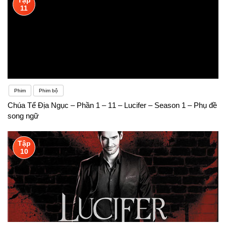
11
Phim
Phim bộ
Chúa Tể Địa Ngục – Phần 1 – 11 – Lucifer – Season 1 – Phụ đề
song ngữ
Tập
10