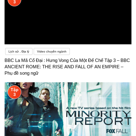
3
Lịch sử , Địa lý
Video chuyên ngành
BBC La Mã Cổ Đại : Hưng Vong Của Một Đế Chế Tập 3 – BBC
ANCIENT ROME: THE RISE AND FALL OF AN EMPIRE –
Phụ đề song ngữ
Tập
3