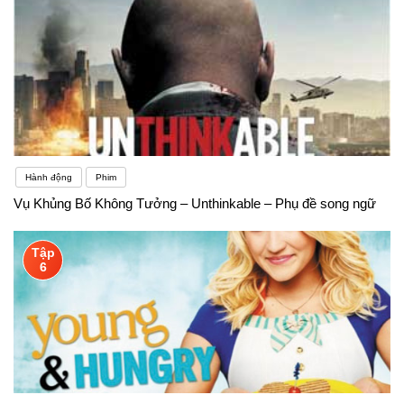
định nguyên nhân dẫn đến trạng thái tâm lý này. Sự
tự nhận thức không chỉ có thể làm giảm sự căng
thẳng mà còn giúp bạn tìm cách giải quyết vấn đề
liên quan đến cảm xúcBạn có thể tăng sự tự tin
bằng cách tự khẳng định năng lực của bản thân.
Hành động
Phim
Chẳng hạn, hãy lặp lại sau tôi: “Tôi là một người
Vụ Khủng Bố Không Tưởng – Unthinkable – Phụ đề song ngữ
học ngoại ngữ có năng lực và có kỹ năng”Môn học
tiếng Anh trong trường học chỉ gói gọn 3 tiết/tuần và
Tập
6
8 tiết cho một bài học với cả 4 kỹ năng nghe – nói –
đọc – viết. Các em học theo kiểu “cưỡi ngựa xem
hoa”. Nhiều giáo viên dạy tiếng Anh ở các trường
THPT than thở, sĩ số mỗi lớp học quá đông, thường