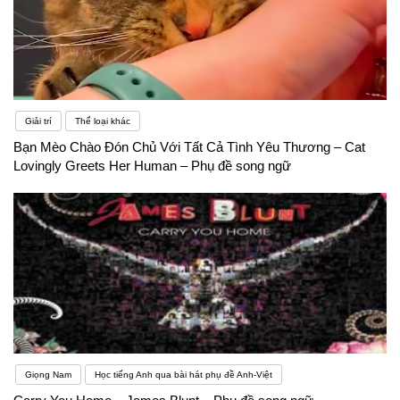
Giải trí
Thể loại khác
Bạn Mèo Chào Đón Chủ Với Tất Cả Tình Yêu Thương – Cat
Lovingly Greets Her Human – Phụ đề song ngữ
Giọng Nam
Học tiếng Anh qua bài hát phụ đề Anh-Việt