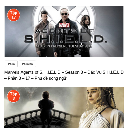
Tập
17
Phim
Phim bộ
Marvels Agents of S.H.I.E.L.D – Season 3 – Đặc Vụ S.H.I.E.L.D
– Phần 3 – 17 – Phụ đề song ngữ
Tập
3