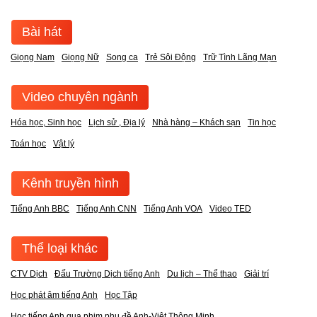
Bài hát
Giọng Nam
Giọng Nữ
Song ca
Trẻ Sôi Động
Trữ Tình Lãng Mạn
Video chuyên ngành
Hóa học, Sinh học
Lịch sử , Địa lý
Nhà hàng – Khách sạn
Tin học
Toán học
Vật lý
Kênh truyền hình
Tiếng Anh BBC
Tiếng Anh CNN
Tiếng Anh VOA
Video TED
Thể loại khác
CTV Dịch
Đấu Trường Dịch tiếng Anh
Du lịch – Thể thao
Giải trí
Học phát âm tiếng Anh
Học Tập
Học tiếng Anh qua phim phụ đề Anh-Việt Thông Minh