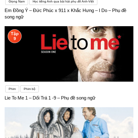
Giọng Nam
Học tiếng Anh qua bài hát phụ đề Anh-Việt
Em Đồng Ý – Đức Phúc x 911 x Khắc Hưng – I Do – Phụ đề
song ngữ
Tập
9
Phim
Phim bộ
Lie To Me 1 – Dối Trá 1 -9 – Phụ đề song ngữ