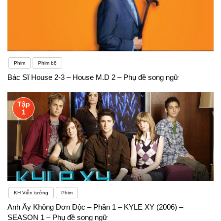
Phim
Phim bộ
Bác Sĩ House 2-3 – House M.D 2 – Phụ đề song ngữ
Tập
1
KH Viễn tưởng
Phim
Anh Ấy Không Đơn Độc – Phần 1 – KYLE XY (2006) –
SEASON 1 – Phụ đề song ngữ