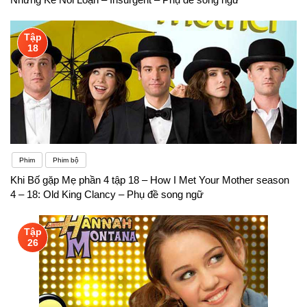
Tập
18
Phim
Phim bộ
Khi Bố gặp Mẹ phần 4 tập 18 – How I Met Your Mother season
4 – 18: Old King Clancy – Phụ đề song ngữ
Tập
26