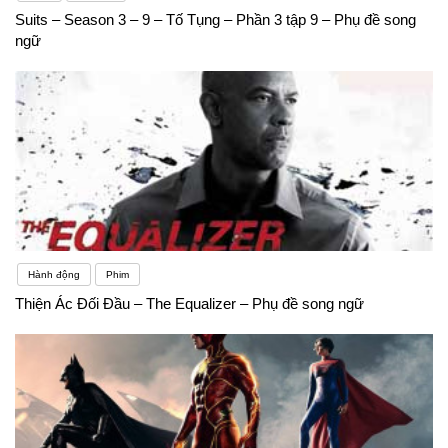
được tiếng Anh, “điếc” tiếng Anh cũng là một khó
Suits – Season 3 – 9 – Tố Tụng – Phần 3 tập 9 – Phụ đề song
ngữ
khăn mọi người thường gặp. Có nhiều nguyên nhân
dẫn đến việc nghe như “vịt nghe sấm” của người
Việt học tiếng Anh.
Hành động
Phim
Thiện Ác Đối Đầu – The Equalizer – Phụ đề song ngữ