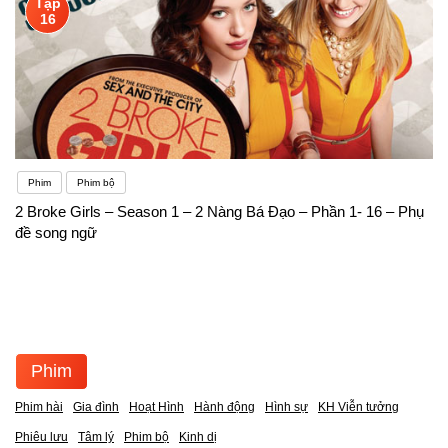
Tập
16
Phim
Phim bộ
2 Broke Girls – Season 1 – 2 Nàng Bá Đạo – Phần 1- 16 – Phụ
đề song ngữ
Phim
Phim hài
Gia đình
Hoạt Hình
Hành động
Hình sự
KH Viễn tưởng
Phiêu lưu
Tâm lý
Phim bộ
Kinh dị