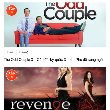
Tập
4
Phim
Phim bộ
The Odd Couple 3 – Cặp đôi kỳ quặc 3 – 4 – Phụ đề song ngữ
Tập
4