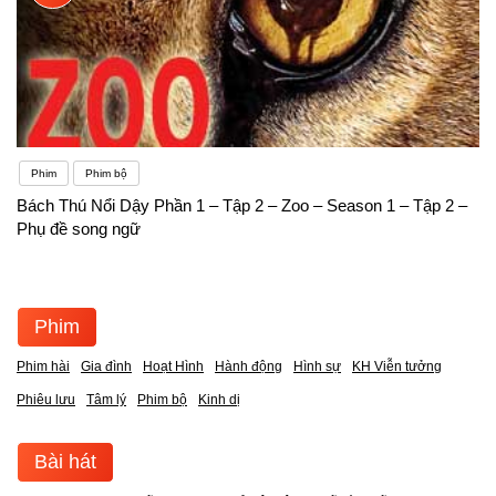
Phim
Phim bộ
Bách Thú Nổi Dậy Phần 1 – Tập 2 – Zoo – Season 1 – Tập 2 –
Phụ đề song ngữ
Phim
Phim hài
Gia đình
Hoạt Hình
Hành động
Hình sự
KH Viễn tưởng
Phiêu lưu
Tâm lý
Phim bộ
Kinh dị
Bài hát