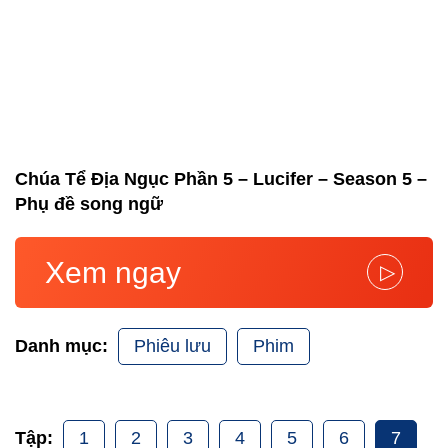
Chúa Tể Địa Ngục Phần 5 – Lucifer – Season 5 –
Phụ đề song ngữ
Xem ngay
▷
Phiêu lưu
Phim
Danh mục:
1
2
3
4
5
6
7
Tập: