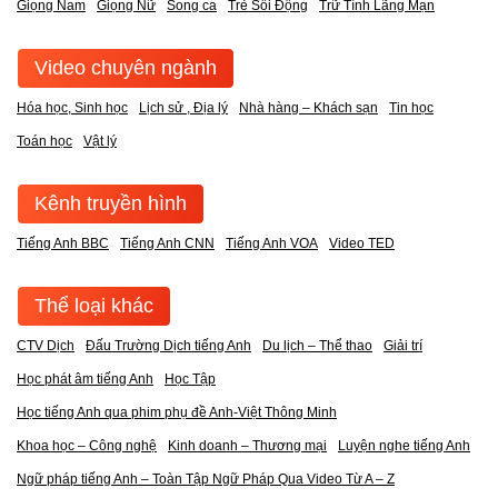
Giọng Nam
Giọng Nữ
Song ca
Trẻ Sôi Động
Trữ Tình Lãng Mạn
Video chuyên ngành
Hóa học, Sinh học
Lịch sử , Địa lý
Nhà hàng – Khách sạn
Tin học
Toán học
Vật lý
Kênh truyền hình
Tiếng Anh BBC
Tiếng Anh CNN
Tiếng Anh VOA
Video TED
Thể loại khác
CTV Dịch
Đấu Trường Dịch tiếng Anh
Du lịch – Thể thao
Giải trí
Học phát âm tiếng Anh
Học Tập
Học tiếng Anh qua phim phụ đề Anh-Việt Thông Minh
Khoa học – Công nghệ
Kinh doanh – Thương mại
Luyện nghe tiếng Anh
Ngữ pháp tiếng Anh – Toàn Tập Ngữ Pháp Qua Video Từ A – Z