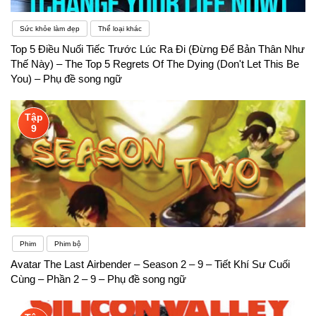
Sức khỏe làm đẹp
Thể loại khác
Top 5 Điều Nuối Tiếc Trước Lúc Ra Đi (Đừng Để Bản Thân Như
Thế Này) – The Top 5 Regrets Of The Dying (Don't Let This Be
You) – Phụ đề song ngữ
Tập
9
Phim
Phim bộ
Avatar The Last Airbender – Season 2 – 9 – Tiết Khí Sư Cuối
Cùng – Phần 2 – 9 – Phụ đề song ngữ