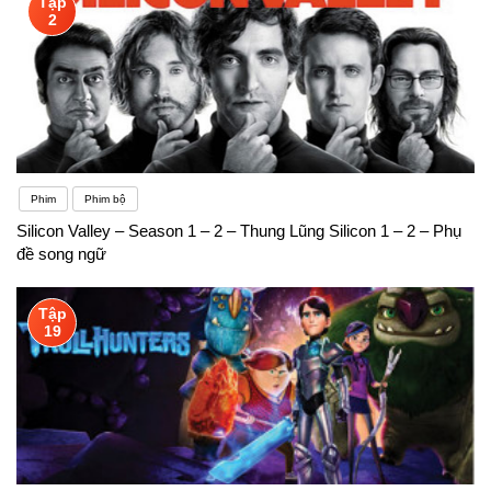
Tập
2
Phim
Phim bộ
Silicon Valley – Season 1 – 2 – Thung Lũng Silicon 1 – 2 – Phụ
đề song ngữ
Tập
19