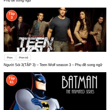
Phụ đề song ngữ
Tập
3
Phim
Phim bộ
Người Sói 3(TẬP 3) – Teen Wolf season 3 – Phụ đề song ngữ
Tập
61