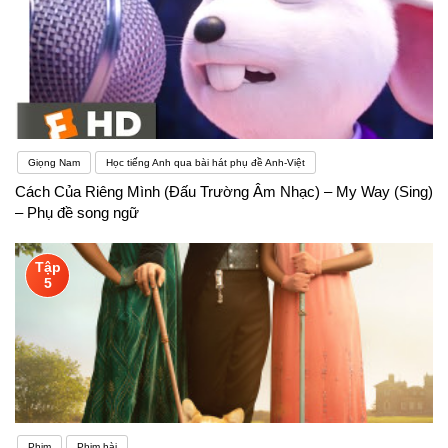
Giọng Nam
Học tiếng Anh qua bài hát phụ đề Anh-Việt
Cách Của Riêng Mình (Đấu Trường Âm Nhạc) – My Way (Sing)
– Phụ đề song ngữ
Tập
5
Phim
Phim hài