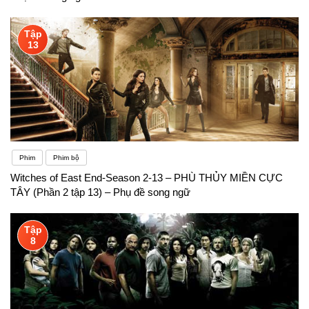
Tập
13
Phim
Phim bộ
Witches of East End-Season 2-13 – PHÙ THỦY MIỀN CỰC
TÂY (Phần 2 tập 13) – Phụ đề song ngữ
Tập
8