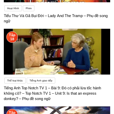
nói riêng được thuận lợi.Trạng thái lo lắng ảnh
Hoạt Hình
Phim
hưởng không nhỏ đến khả năng học ngoại ngữ.
Tiểu Thư Và Gã Bụi Đời – Lady And The Tramp – Phụ đề song
ngữ
Nếu bạn ngại luyện tập kỹ năng ngôn ngữ, bạn sẽ
không tiến bộ nhanh chóng. Một nghiên cứu cho
Tập
18
rằng lo lắng có thể dẫn đến tức giận và thất vọng –
trạng thái tâm lý hoàn toàn không có lợi cho quá
trình học tập.
Thể loại khác
Tiếng Anh giao tiếp
Tiếng Anh Top Notch TV 1 – Bài 9: Đó có phải lừa tốc hành
không cô? – Top Notch TV 1 – Unit 9: Is that an express
donkey? – Phụ đề song ngữ
Tập