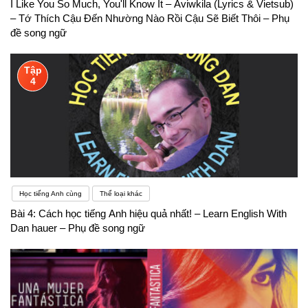
I Like You So Much, You'll Know It – Aviwkila (Lyrics & Vietsub)
– Tớ Thích Cậu Đến Nhường Nào Rồi Cậu Sẽ Biết Thôi – Phụ
đề song ngữ
Tập
4
Học tiếng Anh cùng
Thể loại khác
Bài 4: Cách học tiếng Anh hiệu quả nhất! – Learn English With
Dan hauer – Phụ đề song ngữ