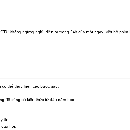
CTU không ngừng nghỉ, diễn ra trong 24h của một ngày. Một bộ phim h
n có thể thực hiện các bước sau:
iảng để củng cố kiến thức từ đầu năm học.
y tín.
 câu hỏi.