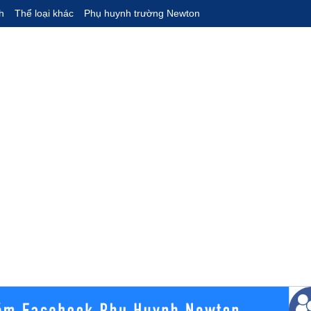
h
Thể loại khác
Phụ huynh trường Newton