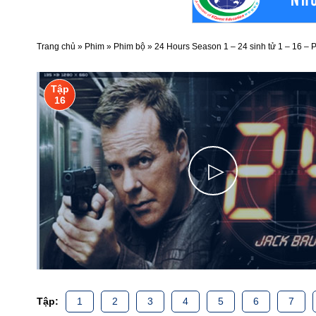
Trang chủ
»
Phim
»
Phim bộ
»
24 Hours Season 1 – 24 sinh tử 1 – 16 –
Tập
16
▷
Tập:
1
2
3
4
5
6
7