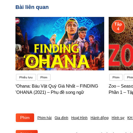
Bài liên quan
Tập
4
Phiêu lưu
Phim
Phim
Phi
‘Ohana: Báu Vật Quý Giá Nhất – FINDING
Zoo – Seaso
'OHANA (2021) – Phụ đề song ngữ
Phần 1 – Tậ
Phim
Phim hài
Gia đình
Hoạt Hình
Hành động
Hình sự
KH 