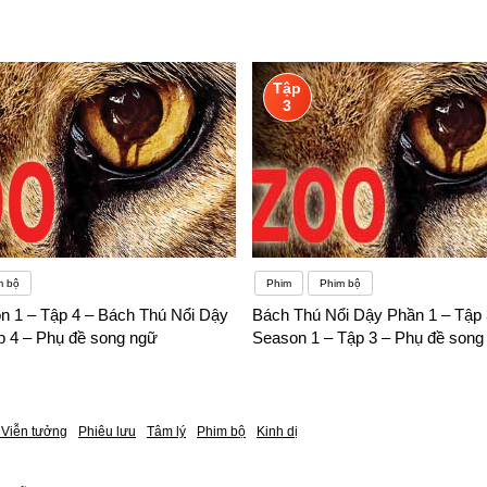
Tập
3
m bộ
Phim
Phim bộ
n 1 – Tập 4 – Bách Thú Nổi Dậy
Bách Thú Nổi Dậy Phần 1 – Tập 
p 4 – Phụ đề song ngữ
Season 1 – Tập 3 – Phụ đề song
Viễn tưởng
Phiêu lưu
Tâm lý
Phim bộ
Kinh dị