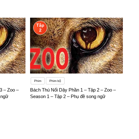
Tập
2
Phim
Phim bộ
3 – Zoo –
Bách Thú Nổi Dậy Phần 1 – Tập 2 – Zoo –
 ngữ
Season 1 – Tập 2 – Phụ đề song ngữ