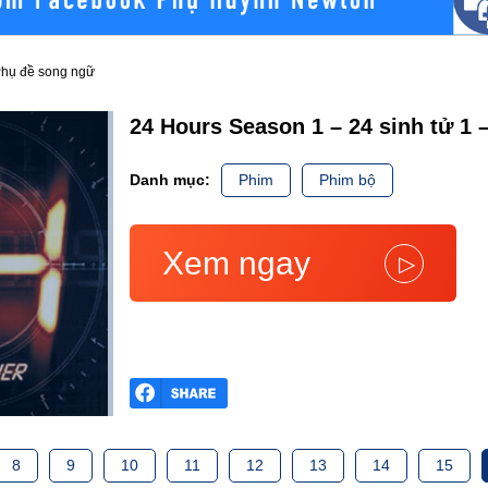
 Phụ đề song ngữ
24 Hours Season 1 – 24 sinh tử 1
Danh mục:
Phim
Phim bộ
Xem ngay
▷
8
9
10
11
12
13
14
15