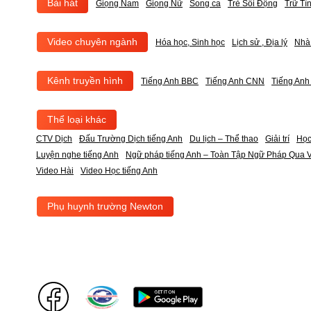
Bài hát
Giọng Nam
Giọng Nữ
Song ca
Trẻ Sôi Động
Trữ Tì
Video chuyên ngành
Hóa học, Sinh học
Lịch sử , Địa lý
Nhà
Kênh truyền hình
Tiếng Anh BBC
Tiếng Anh CNN
Tiếng An
Thể loại khác
CTV Dịch
Đấu Trường Dịch tiếng Anh
Du lịch – Thể thao
Giải trí
Học
Luyện nghe tiếng Anh
Ngữ pháp tiếng Anh – Toàn Tập Ngữ Pháp Qua V
Video Hài
Video Học tiếng Anh
Phụ huynh trường Newton