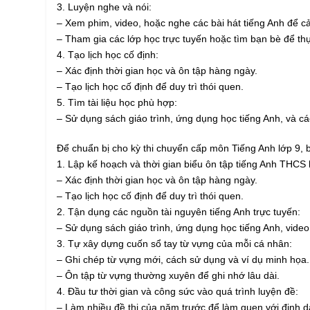
3. Luyện nghe và nói:
– Xem phim, video, hoặc nghe các bài hát tiếng Anh để c
– Tham gia các lớp học trực tuyến hoặc tìm bạn bè để thự
4. Tạo lịch học cố định:
– Xác định thời gian học và ôn tập hàng ngày.
– Tạo lịch học cố định để duy trì thói quen.
5. Tìm tài liệu học phù hợp:
– Sử dụng sách giáo trình, ứng dụng học tiếng Anh, và các
Để chuẩn bị cho kỳ thi chuyển cấp môn Tiếng Anh lớp 9, 
1. Lập kế hoạch và thời gian biểu ôn tập tiếng Anh THCS lớ
– Xác định thời gian học và ôn tập hàng ngày.
– Tạo lịch học cố định để duy trì thói quen.
2. Tận dụng các nguồn tài nguyên tiếng Anh trực tuyến:
– Sử dụng sách giáo trình, ứng dụng học tiếng Anh, video 
3. Tự xây dựng cuốn sổ tay từ vựng của mỗi cá nhân:
– Ghi chép từ vựng mới, cách sử dụng và ví dụ minh họa.
– Ôn tập từ vựng thường xuyên để ghi nhớ lâu dài.
4. Đầu tư thời gian và công sức vào quá trình luyện đề:
– Làm nhiều đề thi của năm trước để làm quen với định d