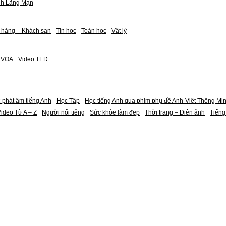
nh Lãng Mạn
 hàng – Khách sạn
Tin học
Toán học
Vật lý
h VOA
Video TED
 phát âm tiếng Anh
Học Tập
Học tiếng Anh qua phim phụ đề Anh-Việt Thông Mi
ideo Từ A – Z
Người nổi tiếng
Sức khỏe làm đẹp
Thời trang – Điện ảnh
Tiếng