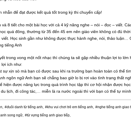
 nhẫn để đạt được kết quả tốt trong kỳ thi chuyển cấp!
n và 8 tiết cho một bài học với cả 4 kỹ năng nghe – nói – đọc – viết. 
 học quá đông, thường từ 35 đến 45 em nên giáo viên không có đủ thờ
u, viết. Học sinh gần như không được thực hành nghe, nói, thảo luận
ng tiếng Anh
t trong vong một nốt nhạc thì chúng ta sẽ gặp nhiều thuận lợi to lớn
lợi ích như:
thật sự xịn sò mà bạn có được sau khi ra trường bạn hoàn toàn có thể
nh ngôn ngữ Anh bạn sẽ chẳng bao giờ lo bị rơi vào tình trạng thất ng
ể hiện được năng lực trong quá trình học tập thì cơ hội nhận được học 
i du lịch, đi công tác,… miễn là ra nước ngoài thì với bạn có thể tự 
n,
#đuôi danh từ tiếng anh,
#khu vui chơi trẻ em tiếng anh,
#nghe tiếng anh giao 
 anh song ngữ,
#từ vựng tiếng anh giao tiếp,