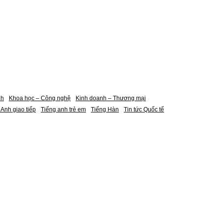
nh
Khoa học – Công nghệ
Kinh doanh – Thương mại
 Anh giao tiếp
Tiếng anh trẻ em
Tiếng Hàn
Tin tức Quốc tế