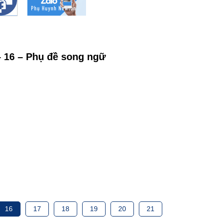
 – 16 – Phụ đề song ngữ
16
17
18
19
20
21