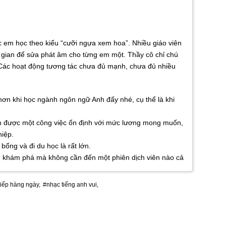
Các em học theo kiểu “cưỡi ngựa xem hoa”. Nhiều giáo viên
i gian để sửa phát âm cho từng em một. Thầy cô chỉ chú
… Các hoạt động tương tác chưa đủ mạnh, chưa đủ nhiều
 hơn khi học ngành ngôn ngữ Anh đấy nhé, cụ thể là khi
 tìm được một công việc ổn định với mức lương mong muốn,
hiệp.
bổng và đi du học là rất lớn.
mình khám phá mà không cần đến một phiên dịch viên nào cả
tiếp hàng ngày,
#nhạc tiếng anh vui,