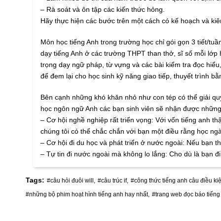
– Rà soát và ôn tập các kiến thức hỏng.
Hãy thực hiện các bước trên một cách có kế hoạch và kiên
Môn học tiếng Anh trong trường học chỉ gói gọn 3 tiết/tuầ
dạy tiếng Anh ở các trường THPT than thở, sĩ số mỗi lớp
trọng dạy ngữ pháp, từ vựng và các bài kiểm tra đọc hiể
để đem lại cho học sinh kỹ năng giao tiếp, thuyết trình bằ
Bên cạnh những khó khăn nhỏ như con tép có thể giải quyế
học ngôn ngữ Anh các bạn sinh viên sẽ nhận được những 
– Cơ hội nghề nghiệp rất triển vọng: Với vốn tiếng anh 
chúng tôi có thể chắc chắn với bạn một điều rằng học ngà
– Cơ hội đi du học và phát triển ở nước ngoài: Nếu bạn th
– Tự tin đi nước ngoài mà không lo lắng: Cho dù là bạn đ
Tags:
#câu hỏi đuôi will,
#câu trúc if,
#công thức tiếng anh câu điều kiệ
#những bộ phim hoạt hình tiếng anh hay nhất,
#trang web đọc báo tiếng