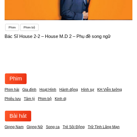
Phim
Phim bộ
Bác Sĩ House 2-2 – House M.D 2 – Phụ đề song ngữ
Phim
Phim hài
Gia đình
Hoạt Hình
Hành động
Hình sự
KH Viễn tưởng
Phiêu lưu
Tâm lý
Phim bộ
Kinh dị
Bài hát
Giọng Nam
Giọng Nữ
Song ca
Trẻ Sôi Động
Trữ Tình Lãng Mạn