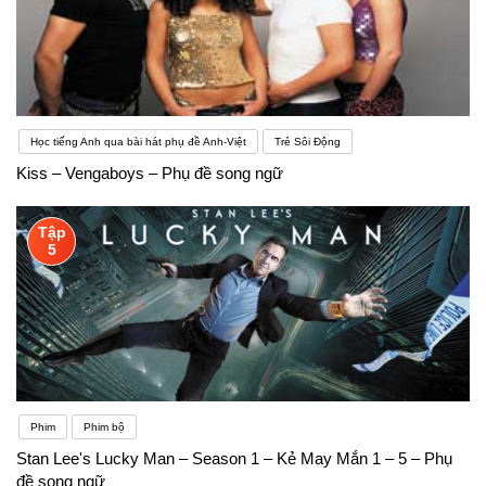
Học tiếng Anh qua bài hát phụ đề Anh-Việt
Trẻ Sôi Động
Kiss – Vengaboys – Phụ đề song ngữ
Tập
5
Phim
Phim bộ
Stan Lee's Lucky Man – Season 1 – Kẻ May Mắn 1 – 5 – Phụ
đề song ngữ