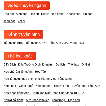
Video chuyên ngành
Hóa học, Sinh học
Lịch sử , Địa lý
Nhà hàng – Khách sạn
Tin học
Toán học
Vật lý
Kênh truyền hình
Tiếng Anh BBC
Tiếng Anh CNN
Tiếng Anh VOA
Video TED
Thể loại khác
CTV Dịch
Đấu Trường Dịch tiếng Anh
Du lịch – Thể thao
Giải trí
Học phát âm tiếng Anh
Học Tập
Học tiếng Anh qua phim phụ đề Anh-Việt Thông Minh
Khoa học – Công nghệ
Kinh doanh – Thương mại
Luyện nghe tiếng Anh
Ngữ pháp tiếng Anh – Toàn Tập Ngữ Pháp Qua Video Từ A – Z
Người nổi tiếng
Sức khỏe làm đẹp
Thời trang – Điện ảnh