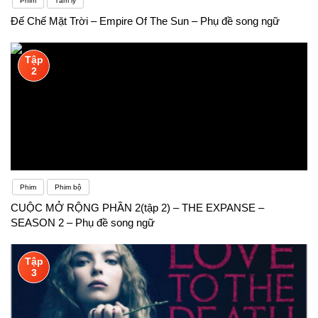
Phim
Tâm lý
Đế Chế Mặt Trời – Empire Of The Sun – Phụ đề song ngữ
Tập
2
Phim
Phim bộ
CUỘC MỞ RỘNG PHẦN 2(tập 2) – THE EXPANSE –
SEASON 2 – Phụ đề song ngữ
Tập
3