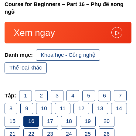
Course for Beginners – Part 16 – Phụ đề song
ngữ
Xem ngay
▷
Khoa học - Công nghệ
Danh mục:
Thể loại khác
1
2
3
4
5
6
7
Tập:
8
9
10
11
12
13
14
15
16
17
18
19
20
21
22
23
24
25
26