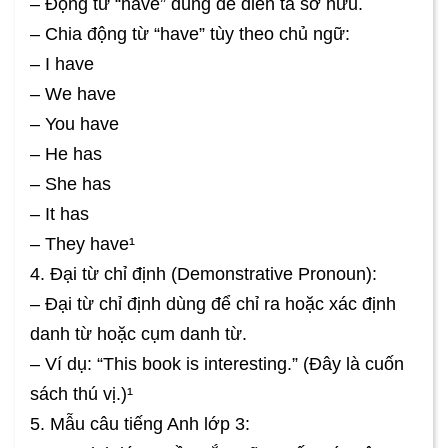
– Động từ “have” dùng để diễn tả sở hữu.
– Chia động từ “have” tùy theo chủ ngữ:
– I have
– We have
– You have
– He has
– She has
– It has
– They have¹
4. Đại từ chỉ định (Demonstrative Pronoun):
– Đại từ chỉ định dùng để chỉ ra hoặc xác định
danh từ hoặc cụm danh từ.
– Ví dụ: “This book is interesting.” (Đây là cuốn
sách thú vị.)¹
5. Mẫu câu tiếng Anh lớp 3: