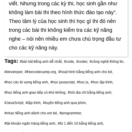
viết. Nhưng trong các kỳ thi, học sinh gần như
không làm bài thi theo hình thức đào tạo này”.
Theo tâm lý của học sinh thì học gì thi đó nên
trong các bài thi không kiểm tra các kỹ năng
nghe – nói nên nhiều em chưa chú trọng đầu tư
cho các kỹ năng này.
Tags:
#bài hát tiếng anh dễ nhất,
#code,
#coder,
#công nghệ thông tin,
#developer,
#freecodecamp.org,
#hoạt hình bằng tiếng anh cho bé,
#học các từ vựng tiếng anh,
#học javascript,
#học js,
#học lập trình,
#học tiếng anh giao tiếp có khó không,
#hỏi địa chỉ bằng tiếng anh,
#JavaScript,
#lập trình,
#luyện tiếng anh qua phim,
#nhạc tiếng anh dành cho em bé,
#programmer,
#tài khoản ngân hàng tiếng anh,
#từ 1 đến 10 bằng tiếng anh,