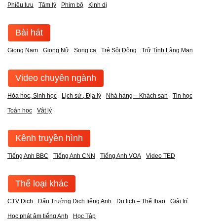
Phiêu lưu
Tâm lý
Phim bộ
Kinh dị
Bài hát
Giọng Nam
Giọng Nữ
Song ca
Trẻ Sôi Động
Trữ Tình Lãng Mạn
Video chuyên ngành
Hóa học, Sinh học
Lịch sử , Địa lý
Nhà hàng – Khách sạn
Tin học
Toán học
Vật lý
Kênh truyền hình
Tiếng Anh BBC
Tiếng Anh CNN
Tiếng Anh VOA
Video TED
Thể loại khác
CTV Dịch
Đấu Trường Dịch tiếng Anh
Du lịch – Thể thao
Giải trí
Học phát âm tiếng Anh
Học Tập