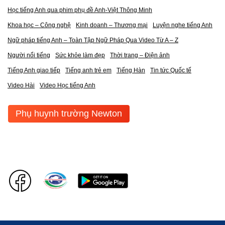
Học tiếng Anh qua phim phụ đề Anh-Việt Thông Minh
Khoa học – Công nghệ
Kinh doanh – Thương mại
Luyện nghe tiếng Anh
Ngữ pháp tiếng Anh – Toàn Tập Ngữ Pháp Qua Video Từ A – Z
Người nổi tiếng
Sức khỏe làm đẹp
Thời trang – Điện ảnh
Tiếng Anh giao tiếp
Tiếng anh trẻ em
Tiếng Hàn
Tin tức Quốc tế
Video Hài
Video Học tiếng Anh
Phụ huynh trường Newton