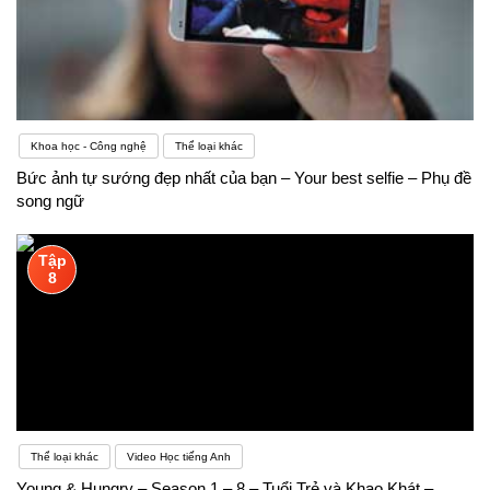
Khoa học - Công nghệ
Thể loại khác
Bức ảnh tự sướng đẹp nhất của bạn – Your best selfie – Phụ đề
song ngữ
Tập
8
Thể loại khác
Video Học tiếng Anh
Young & Hungry – Season 1 – 8 – Tuổi Trẻ và Khao Khát –