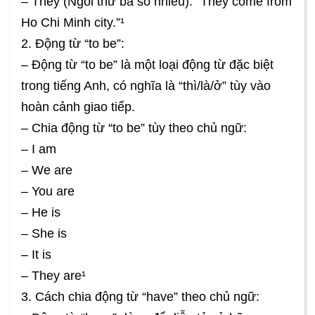
– They (Ngôi thứ ba số nhiều): “They come from
Ho Chi Minh city.”¹
2. Động từ “to be”:
– Động từ “to be” là một loại động từ đặc biệt
trong tiếng Anh, có nghĩa là “thì/là/ở” tùy vào
hoàn cảnh giao tiếp.
– Chia động từ “to be” tùy theo chủ ngữ:
– I am
– We are
– You are
– He is
– She is
– It is
– They are¹
3. Cách chia động từ “have” theo chủ ngữ: