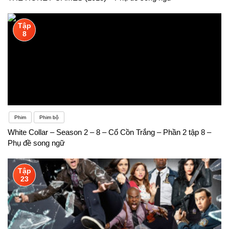
Tập
8
Phim
Phim bộ
White Collar – Season 2 – 8 – Cổ Cồn Trắng – Phần 2 tập 8 –
Phụ đề song ngữ
Tập
23