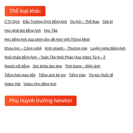
Thể loại khác
CTV Dịch
Đấu Trường Dịch tiếng Anh
Du lịch – Thể thao
Giải trí
Học phát âm tiếng Anh
Học Tập
Học tiếng Anh qua phim phụ đề Anh-Việt Thông Minh
Khoa học – Công nghệ
Kinh doanh – Thương mại
Luyện nghe tiếng Anh
Ngữ pháp tiếng Anh – Toàn Tập Ngữ Pháp Qua Video Từ A – Z
Người nổi tiếng
Sức khỏe làm đẹp
Thời trang – Điện ảnh
Tiếng Anh giao tiếp
Tiếng anh trẻ em
Tiếng Hàn
Tin tức Quốc tế
Video Hài
Video Học tiếng Anh
Phụ huynh trường Newton