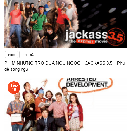
Phim
Phim hài
PHIM NHỮNG TRÒ ĐÙA NGU NGỐC – JACKASS 3.5 – Phụ
đề song ngữ
Tập
15