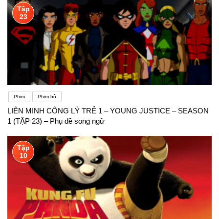
Tập
23
Phim
Phim bộ
LIÊN MINH CÔNG LÝ TRẺ 1 – YOUNG JUSTICE – SEASON
1 (TẬP 23) – Phụ đề song ngữ
Tập
10