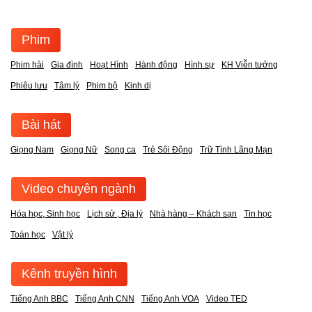
Phim
Phim hài
Gia đình
Hoạt Hình
Hành động
Hình sự
KH Viễn tưởng
Phiêu lưu
Tâm lý
Phim bộ
Kinh dị
Bài hát
Giọng Nam
Giọng Nữ
Song ca
Trẻ Sôi Động
Trữ Tình Lãng Mạn
Video chuyên ngành
Hóa học, Sinh học
Lịch sử , Địa lý
Nhà hàng – Khách sạn
Tin học
Toán học
Vật lý
Kênh truyền hình
Tiếng Anh BBC
Tiếng Anh CNN
Tiếng Anh VOA
Video TED