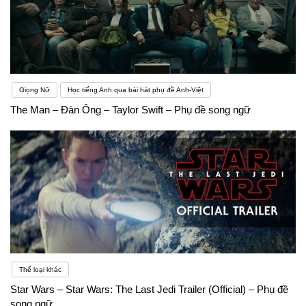
các ngành kinh tế, văn hóa, chính trị, xã hội,… trang
bị kiến thức bổ trợ về kinh tế, tài chính ngân hàng,
xuất nhập khẩu…. và các kỹ năng thuyết trình, giao
Giọng Nữ
Học tiếng Anh qua bài hát phụ đề Anh-Việt
tiếp kinh doanh,… đây cũng là tiền đề giúp bạn ghi
The Man – Đàn Ông – Taylor Swift – Phụ đề song ngữ
điểm đối với các nhà tuyển dụng sau khi hoàn thành
khóa học
Thể loại khác
Star Wars – Star Wars: The Last Jedi Trailer (Official) – Phụ đề
song ngữ