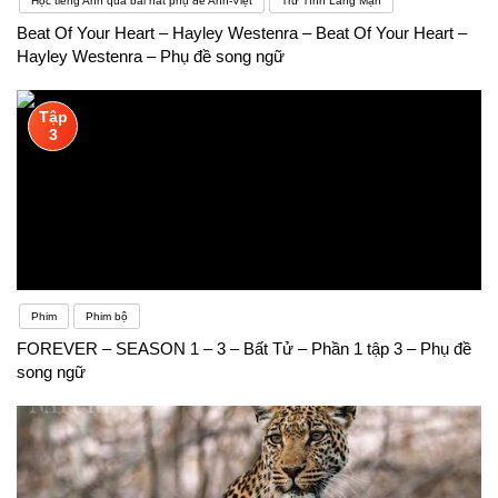
Học tiếng Anh qua bài hát phụ đề Anh-Việt
Trữ Tình Lãng Mạn
Beat Of Your Heart – Hayley Westenra – Beat Of Your Heart –
Hayley Westenra – Phụ đề song ngữ
Tập
3
Phim
Phim bộ
FOREVER – SEASON 1 – 3 – Bất Tử – Phần 1 tập 3 – Phụ đề
song ngữ