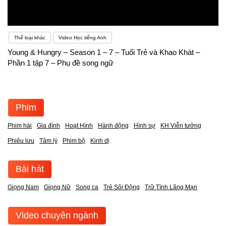
Thể loại khác
Video Học tiếng Anh
Young & Hungry – Season 1 – 7 – Tuổi Trẻ và Khao Khát –
Phần 1 tập 7 – Phụ đề song ngữ
Phim
Phim hài
Gia đình
Hoạt Hình
Hành động
Hình sự
KH Viễn tưởng
Phiêu lưu
Tâm lý
Phim bộ
Kinh dị
Bài hát
Giọng Nam
Giọng Nữ
Song ca
Trẻ Sôi Động
Trữ Tình Lãng Mạn
Video chuyên ngành