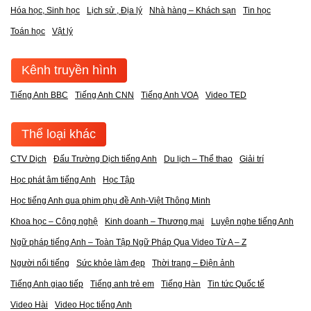
Hóa học, Sinh học
Lịch sử , Địa lý
Nhà hàng – Khách sạn
Tin học
Toán học
Vật lý
Kênh truyền hình
Tiếng Anh BBC
Tiếng Anh CNN
Tiếng Anh VOA
Video TED
Thể loại khác
CTV Dịch
Đấu Trường Dịch tiếng Anh
Du lịch – Thể thao
Giải trí
Học phát âm tiếng Anh
Học Tập
Học tiếng Anh qua phim phụ đề Anh-Việt Thông Minh
Khoa học – Công nghệ
Kinh doanh – Thương mại
Luyện nghe tiếng Anh
Ngữ pháp tiếng Anh – Toàn Tập Ngữ Pháp Qua Video Từ A – Z
Người nổi tiếng
Sức khỏe làm đẹp
Thời trang – Điện ảnh
Tiếng Anh giao tiếp
Tiếng anh trẻ em
Tiếng Hàn
Tin tức Quốc tế
Video Hài
Video Học tiếng Anh