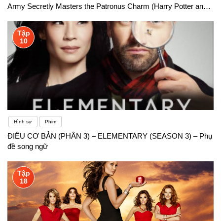
Army Secretly Masters the Patronus Charm (Harry Potter and
the Order of the Phoenix) – Phụ đề song ngữ
Tập
10
Hình sự
Phim
ĐIỀU CƠ BẢN (PHẦN 3) – ELEMENTARY (SEASON 3) – Phụ
đề song ngữ
Tập
18