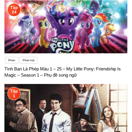
Tập
24
Phim
Phim hài
Tình Bạn Là Phép Màu 1 – 25 – My Little Pony: Friendship Is
Magic – Season 1 – Phụ đề song ngữ
Tập
1