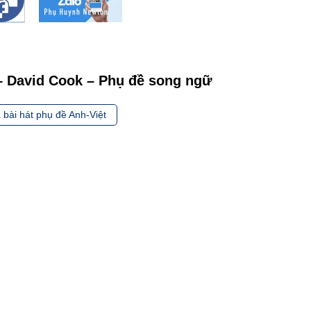
– David Cook – Phụ đề song ngữ
 bài hát phụ đề Anh-Việt