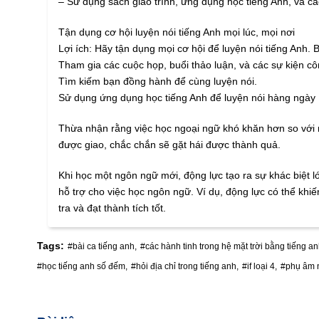
– Sử dụng sách giáo trình, ứng dụng học tiếng Anh, và các
Tận dụng cơ hội luyện nói tiếng Anh mọi lúc, mọi nơi
Lợi ích: Hãy tận dụng mọi cơ hội để luyện nói tiếng Anh. 
Tham gia các cuộc họp, buổi thảo luận, và các sự kiện cô
Tìm kiếm bạn đồng hành để cùng luyện nói.
Sử dụng ứng dụng học tiếng Anh để luyện nói hàng ngày
Thừa nhận rằng việc học ngoại ngữ khó khăn hơn so với m
được giao, chắc chắn sẽ gặt hái được thành quả.
Khi học một ngôn ngữ mới, động lực tạo ra sự khác biệt 
hỗ trợ cho việc học ngôn ngữ. Ví dụ, động lực có thể khi
tra và đạt thành tích tốt.
Tags:
#bài ca tiếng anh,
#các hành tinh trong hệ mặt trời bằng tiếng an
#học tiếng anh số đếm,
#hỏi địa chỉ trong tiếng anh,
#if loại 4,
#phụ âm n