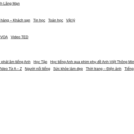
nh Lãng Mạn
 hàng – Khách sạn
Tin học
Toán học
Vật lý
h VOA
Video TED
 phát âm tiếng Anh
Học Tập
Học tiếng Anh qua phim phụ đề Anh-Việt Thông Mi
ideo Từ A – Z
Người nổi tiếng
Sức khỏe làm đẹp
Thời trang – Điện ảnh
Tiếng