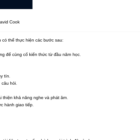
David Cook
n có thể thực hiện các bước sau:
iảng để củng cố kiến thức từ đầu năm học.
y tín.
 câu hỏi.
ải thiện khả năng nghe và phát âm.
c hành giao tiếp.