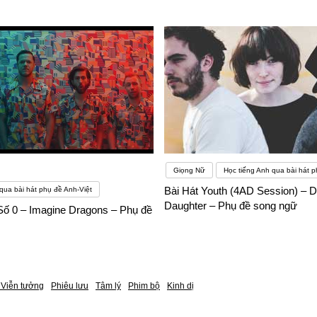
Giọng Nữ
Học tiếng Anh qua bài hát p
Bài Hát Youth (4AD Session) – D
qua bài hát phụ đề Anh-Việt
Daughter – Phụ đề song ngữ
Số 0 – Imagine Dragons – Phụ đề
Viễn tưởng
Phiêu lưu
Tâm lý
Phim bộ
Kinh dị