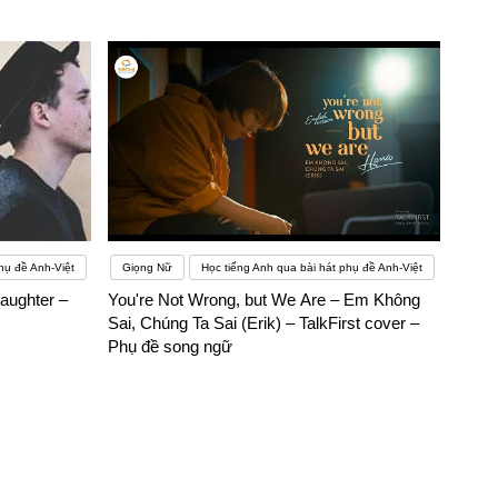
hụ đề Anh-Việt
Giọng Nữ
Học tiếng Anh qua bài hát phụ đề Anh-Việt
aughter –
You're Not Wrong, but We Are – Em Không
Sai, Chúng Ta Sai (Erik) – TalkFirst cover –
Phụ đề song ngữ