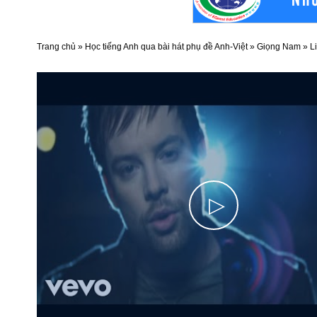
Trang chủ
»
Học tiếng Anh qua bài hát phụ đề Anh-Việt
»
Giọng Nam
»
L
▷