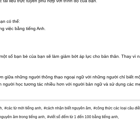
 tài liệu trực tuyến phù hợp với trình độ của bạn.
Bạn có thể:
ng việc bằng tiếng Anh.
ột số bạn bè của bạn sẽ làm giảm bớt áp lực cho bản thân. Thay vì nản
lớn giữa những người thông thạo ngoại ngữ với những người chỉ biết mộ
ến người học tương tác nhiều hơn với người bản ngữ và sử dụng các mẹ
h,
#các từ mới tiếng anh,
#cách nhận biết nguyên âm,
#công thức các loại câu điề
guyên âm trong tiếng anh,
#viết số đếm từ 1 đến 100 bằng tiếng anh,