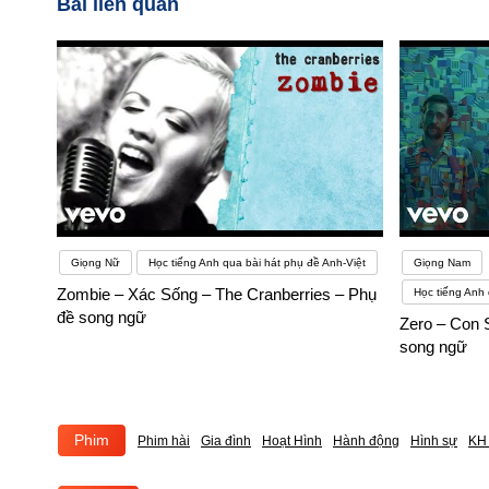
Bài liên quan
Giọng Nữ
Học tiếng Anh qua bài hát phụ đề Anh-Việt
Giọng Nam
Zombie – Xác Sống – The Cranberries – Phụ
Học tiếng Anh 
đề song ngữ
Zero – Con 
song ngữ
Phim
Phim hài
Gia đình
Hoạt Hình
Hành động
Hình sự
KH 