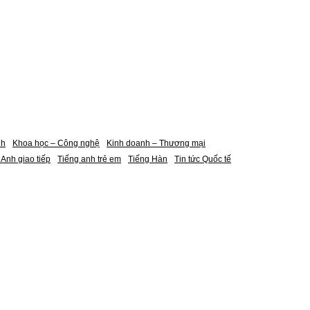
nh
Khoa học – Công nghệ
Kinh doanh – Thương mại
 Anh giao tiếp
Tiếng anh trẻ em
Tiếng Hàn
Tin tức Quốc tế