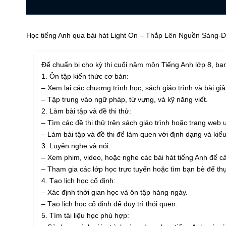
Học tiếng Anh qua bài hát Light On – Thắp Lên Nguồn Sáng-
Để chuẩn bị cho kỳ thi cuối năm môn Tiếng Anh lớp 8, bạ
1. Ôn tập kiến thức cơ bản:
– Xem lại các chương trình học, sách giáo trình và bài g
– Tập trung vào ngữ pháp, từ vựng, và kỹ năng viết.
2. Làm bài tập và đề thi thử:
– Tìm các đề thi thử trên sách giáo trình hoặc trang web u
– Làm bài tập và đề thi để làm quen với định dạng và kiểu
3. Luyện nghe và nói:
– Xem phim, video, hoặc nghe các bài hát tiếng Anh để c
– Tham gia các lớp học trực tuyến hoặc tìm bạn bè để thự
4. Tạo lịch học cố định:
– Xác định thời gian học và ôn tập hàng ngày.
– Tạo lịch học cố định để duy trì thói quen.
5. Tìm tài liệu học phù hợp: