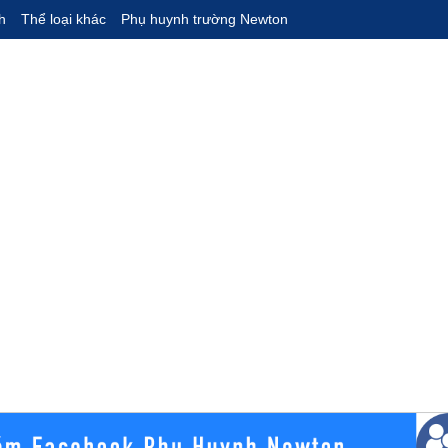
h
Thể loại khác
Phụ huynh trường Newton