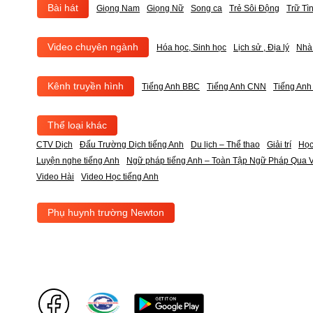
Bài hát
Giọng Nam
Giọng Nữ
Song ca
Trẻ Sôi Động
Trữ Tì
Video chuyên ngành
Hóa học, Sinh học
Lịch sử , Địa lý
Nhà
Kênh truyền hình
Tiếng Anh BBC
Tiếng Anh CNN
Tiếng An
Thể loại khác
CTV Dịch
Đấu Trường Dịch tiếng Anh
Du lịch – Thể thao
Giải trí
Học
Luyện nghe tiếng Anh
Ngữ pháp tiếng Anh – Toàn Tập Ngữ Pháp Qua V
Video Hài
Video Học tiếng Anh
Phụ huynh trường Newton