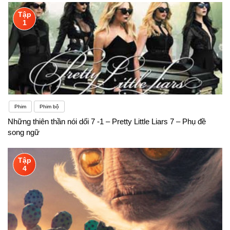
Tập
1
Phim
Phim bộ
Những thiên thần nói dối 7 -1 – Pretty Little Liars 7 – Phụ đề
song ngữ
Tập
4