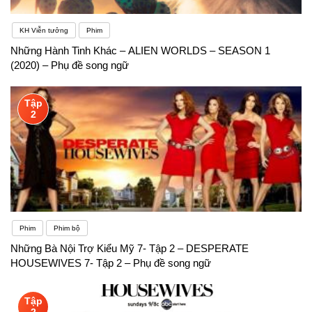
KH Viễn tưởng
Phim
Những Hành Tinh Khác – ALIEN WORLDS – SEASON 1
(2020) – Phụ đề song ngữ
Tập
2
Phim
Phim bộ
Những Bà Nội Trợ Kiểu Mỹ 7- Tập 2 – DESPERATE
HOUSEWIVES 7- Tập 2 – Phụ đề song ngữ
Tập
2