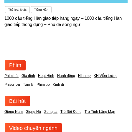
Thể loại khác
Tiếng Hàn
1000 câu tiếng Hàn giao tiếp hàng ngày – 1000 câu tiếng Hàn
giao tiếp thông dụng – Phụ đề song ngữ
Phim
Phim hài
Gia đình
Hoạt Hình
Hành động
Hình sự
KH Viễn tưởng
Phiêu lưu
Tâm lý
Phim bộ
Kinh dị
Bài hát
Giọng Nam
Giọng Nữ
Song ca
Trẻ Sôi Động
Trữ Tình Lãng Mạn
Video chuyên ngành