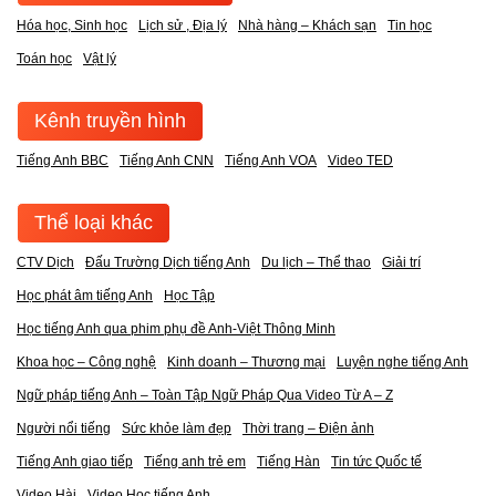
Hóa học, Sinh học
Lịch sử , Địa lý
Nhà hàng – Khách sạn
Tin học
Toán học
Vật lý
Kênh truyền hình
Tiếng Anh BBC
Tiếng Anh CNN
Tiếng Anh VOA
Video TED
Thể loại khác
CTV Dịch
Đấu Trường Dịch tiếng Anh
Du lịch – Thể thao
Giải trí
Học phát âm tiếng Anh
Học Tập
Học tiếng Anh qua phim phụ đề Anh-Việt Thông Minh
Khoa học – Công nghệ
Kinh doanh – Thương mại
Luyện nghe tiếng Anh
Ngữ pháp tiếng Anh – Toàn Tập Ngữ Pháp Qua Video Từ A – Z
Người nổi tiếng
Sức khỏe làm đẹp
Thời trang – Điện ảnh
Tiếng Anh giao tiếp
Tiếng anh trẻ em
Tiếng Hàn
Tin tức Quốc tế
Video Hài
Video Học tiếng Anh