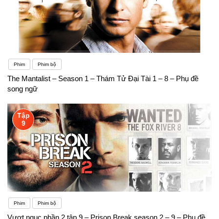
Phim
Phim bộ
The Mantalist – Season 1 – Thám Tử Đại Tài 1 – 8 – Phụ đề
song ngữ
Tập
9
Phim
Phim bộ
Vượt ngục phần 2 tập 9 – Prison Break season 2 – 9 – Phụ đề