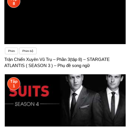
8
bạn thấy ba khó khăn lớn nhất trong việc học từ
vựng tiếng Anh , kỹ năng phát âm và hội thoại. Và
chúng tôi sẽ chỉ cho bạn những thủ thuật đơn giản
để làm chủ những khó khăn đó và tiếp tục
Phim
Phim bộ
Trận Chiến Xuyên Vũ Trụ – Phần 3(tập 8) – STARGATE
ATLANTIS ( SEASON 3 ) – Phụ đề song ngữ
Tập
1