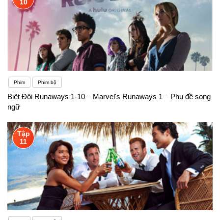
10
Phim
Phim bộ
Biệt Đội Runaways 1-10 – Marvel's Runaways 1 – Phụ đề song
ngữ
Tập
11