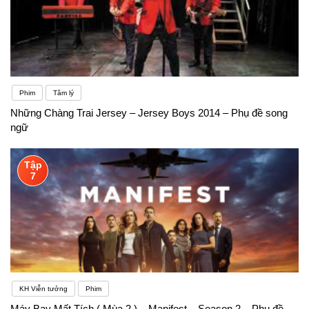
Phim
Tâm lý
Những Chàng Trai Jersey – Jersey Boys 2014 – Phụ đề song
ngữ
Tập
7
KH Viễn tưởng
Phim
Máy Bay Mất Tích ( Mùa 2 ) – Manifest – Season 2 – Phụ đề