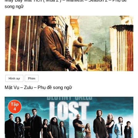
song ngữ
Hình sự
Phim
Mật Vụ – Zulu – Phụ đề song ngữ
Tập
4