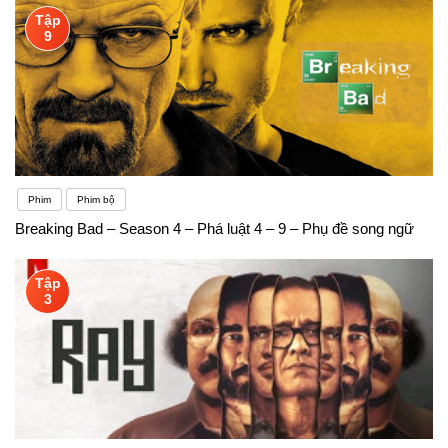
Tập
9
Phim
Phim bộ
Breaking Bad – Season 4 – Phá luật 4 – 9 – Phụ đề song ngữ
Tập
3