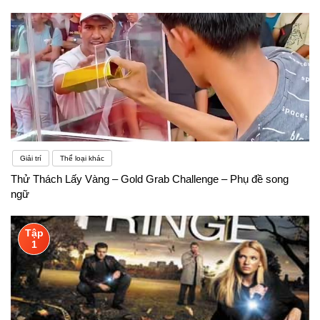
Giải trí
Thể loại khác
Thử Thách Lấy Vàng – Gold Grab Challenge – Phụ đề song
ngữ
Tập
1