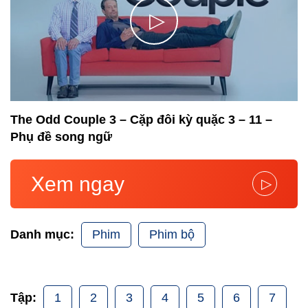
▷
The Odd Couple 3 – Cặp đôi kỳ quặc 3 – 11 –
Phụ đề song ngữ
Xem ngay
▷
Phim
Phim bộ
Danh mục:
1
2
3
4
5
6
7
Tập: