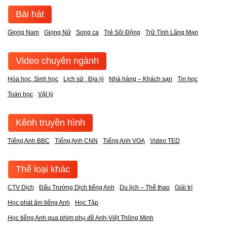
Bài hát
Giọng Nam
Giọng Nữ
Song ca
Trẻ Sôi Động
Trữ Tình Lãng Mạn
Video chuyên ngành
Hóa học, Sinh học
Lịch sử , Địa lý
Nhà hàng – Khách sạn
Tin học
Toán học
Vật lý
Kênh truyền hình
Tiếng Anh BBC
Tiếng Anh CNN
Tiếng Anh VOA
Video TED
Thể loại khác
CTV Dịch
Đấu Trường Dịch tiếng Anh
Du lịch – Thể thao
Giải trí
Học phát âm tiếng Anh
Học Tập
Học tiếng Anh qua phim phụ đề Anh-Việt Thông Minh