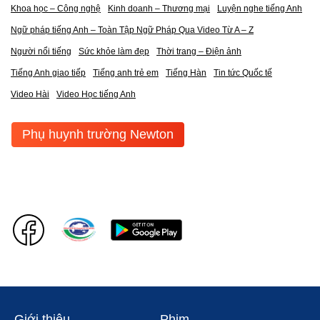
Khoa học – Công nghệ
Kinh doanh – Thương mại
Luyện nghe tiếng Anh
Ngữ pháp tiếng Anh – Toàn Tập Ngữ Pháp Qua Video Từ A – Z
Người nổi tiếng
Sức khỏe làm đẹp
Thời trang – Điện ảnh
Tiếng Anh giao tiếp
Tiếng anh trẻ em
Tiếng Hàn
Tin tức Quốc tế
Video Hài
Video Học tiếng Anh
Phụ huynh trường Newton
Giới thiệu
Phim