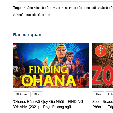
Tags:
#bảng động từ bất quy tắc,
#các trang báo song ngữ,
#các từ bất
#từ ngữ giao tiếp tiếng anh,
Bài liên quan
Tập
4
Phiêu lưu
Phim
Phim
Phi
‘Ohana: Báu Vật Quý Giá Nhất – FINDING
Zoo – Seaso
'OHANA (2021) – Phụ đề song ngữ
Phần 1 – Tậ