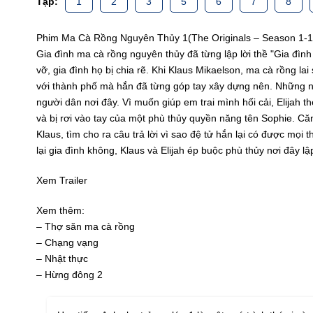
Tập:
1
2
3
5
6
7
8
Phim Ma Cà Rồng Nguyên Thủy 1(The Originals – Season 1-11
Gia đình ma cà rồng nguyên thủy đã từng lập lời thề "Gia đìn
vỡ, gia đình họ bị chia rẽ. Khi Klaus Mikaelson, ma cà rồng l
với thành phố mà hắn đã từng góp tay xây dựng nên. Những ngh
người dân nơi đây. Vì muốn giúp em trai mình hối cải, Elijah
và bị rơi vào tay của một phù thủy quyền năng tên Sophie. Căn
Klaus, tìm cho ra câu trả lời vì sao đệ tử hắn lại có được mọi 
lại gia đình không, Klaus và Elijah ép buộc phù thủy nơi 
Xem Trailer
Xem thêm:
– Thợ săn ma cà rồng
– Chạng vạng
– Nhật thực
– Hừng đông 2