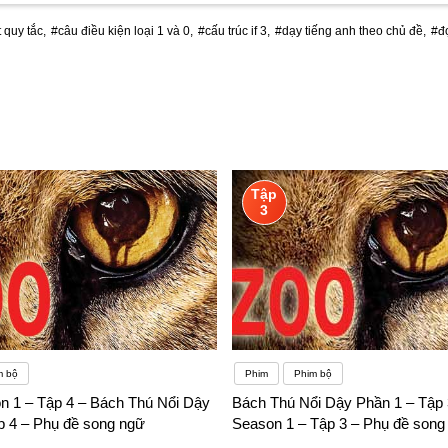
 quy tắc,
#câu điều kiện loại 1 và 0,
#cấu trúc if 3,
#dạy tiếng anh theo chủ đề,
#đọ
Tập
3
m bộ
Phim
Phim bộ
n 1 – Tập 4 – Bách Thú Nổi Dậy
Bách Thú Nổi Dậy Phần 1 – Tập 
p 4 – Phụ đề song ngữ
Season 1 – Tập 3 – Phụ đề song