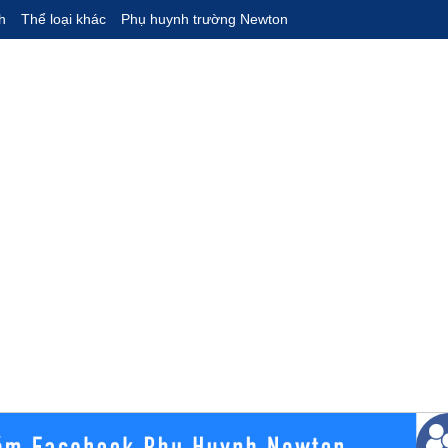
h
Thể loại khác
Phụ huynh trường Newton