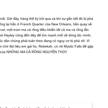
i. Giờ đây, hàng thế kỷ trôi qua và khi sự gắn kết đó bị phá
 chống lại hắn ở French Quarter của New Orleans, hắn quay về
el, một trùm ma cà rồng điều khiển tất cả ma cà rồng lẫn
 sói Hayley cũng đến đây để tìm manh mối về dòng tộc mình,
uộc dân chúng phải tuân theo đang có nguy cơ bị phá vỡ. Vì
hi chờ đợi liệu em gái họ, Rebekah, có rời Mystic Falls để gặp
 cai trị của NHỮNG MA CÀ RỒNG NGUYÊN THỦY.