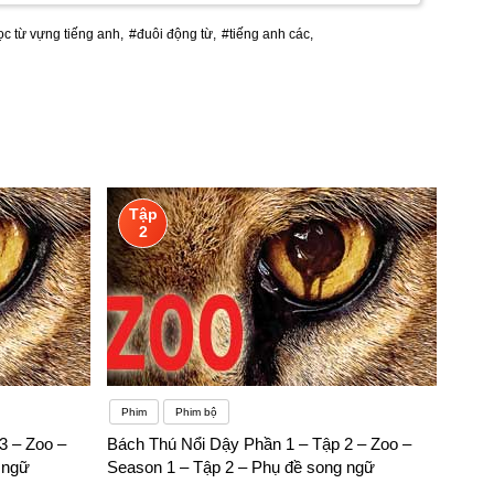
c từ vựng tiếng anh,
#đuôi động từ,
#tiếng anh các,
Tập
2
Phim
Phim bộ
3 – Zoo –
Bách Thú Nổi Dậy Phần 1 – Tập 2 – Zoo –
 ngữ
Season 1 – Tập 2 – Phụ đề song ngữ