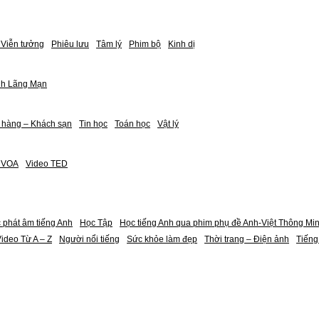
Viễn tưởng
Phiêu lưu
Tâm lý
Phim bộ
Kinh dị
nh Lãng Mạn
 hàng – Khách sạn
Tin học
Toán học
Vật lý
h VOA
Video TED
 phát âm tiếng Anh
Học Tập
Học tiếng Anh qua phim phụ đề Anh-Việt Thông Mi
ideo Từ A – Z
Người nổi tiếng
Sức khỏe làm đẹp
Thời trang – Điện ảnh
Tiếng