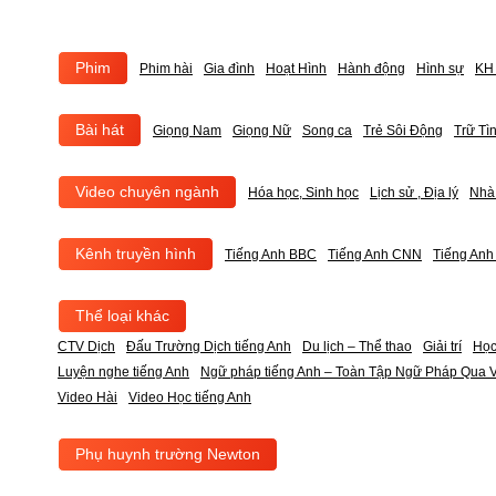
Phim
Phim hài
Gia đình
Hoạt Hình
Hành động
Hình sự
KH 
Bài hát
Giọng Nam
Giọng Nữ
Song ca
Trẻ Sôi Động
Trữ Tì
Video chuyên ngành
Hóa học, Sinh học
Lịch sử , Địa lý
Nhà
Kênh truyền hình
Tiếng Anh BBC
Tiếng Anh CNN
Tiếng An
Thể loại khác
CTV Dịch
Đấu Trường Dịch tiếng Anh
Du lịch – Thể thao
Giải trí
Học
Luyện nghe tiếng Anh
Ngữ pháp tiếng Anh – Toàn Tập Ngữ Pháp Qua V
Video Hài
Video Học tiếng Anh
Phụ huynh trường Newton