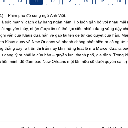
9
10
11
12
13
14
15
16
) – Phim phụ đề song ngữ Anh Việt:
h là sức mạnh" cách đây hàng ngàn năm. Họ luôn gắn bó với nhau mãi mã
ai sói nguyên thủy, nhận được tin có thế lực siêu nhiên đang vùng dậy
i vấn của Klaus đưa hắn về gặp lại tên đệ tử xảo quyệt của hắn. Marc
 theo Klaus quay về New Orleans và nhanh chóng phát hiện ra cô người
g thẳng xảy ra trên thị trấn này khi những luật lệ mà Marcel đưa ra b
thứ đáng lý ra phải là của hắn – quyền lực, thành phố, gia đình. Trong k
đây lập liên minh để đảm bảo New Orleans một lần nữa sẽ dưới quyền