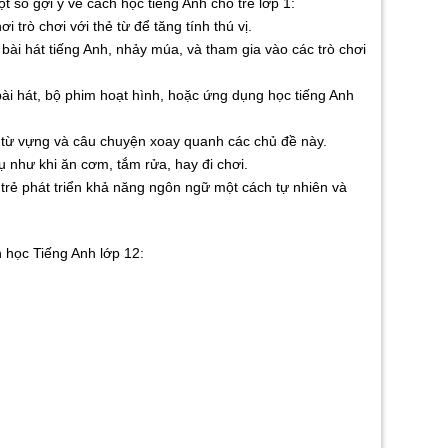
 số gợi ý về cách học tiếng Anh cho trẻ lớp 1:
 trò chơi với thẻ từ để tăng tính thú vị.
bài hát tiếng Anh, nhảy múa, và tham gia vào các trò chơi
a bài hát, bộ phim hoạt hình, hoặc ứng dụng học tiếng Anh
c từ vựng và câu chuyện xoay quanh các chủ đề này.
ụ như khi ăn cơm, tắm rửa, hay đi chơi.
 trẻ phát triển khả năng ngôn ngữ một cách tự nhiên và
 học Tiếng Anh lớp 12: