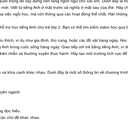
à quan trọng để xây dựng nền tảng ngôn ngữ cho các em. Dưới đây là một
mới. Viết từ tiếng Anh ở mặt trước và nghĩa ở mặt sau của thẻ. Hãy chơi
ua việc ngồi học, mà còn thông qua các hoạt động thể chất. Hát những 
ến hỗ trợ học tiếng Anh cho trẻ lớp 1. Bạn có thể tìm kiếm video học qu
u thích, ví dụ như gia đình, thú cưng, hoặc các đồ vật hàng ngày. Họ
 Anh trong cuộc sống hàng ngày. Giao tiếp với trẻ bằng tiếng Anh, ví d
n kiên nhẫn và thường xuyên thực hành. Hãy tạo môi trường tích cực để
và khía cạnh khác nhau. Dưới đây là một số thông tin về chương trình
uyên ngành.
ng đọc hiểu.
 các chủ đề khác nhau.