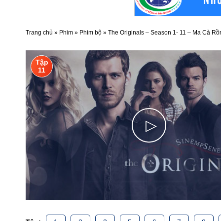
Trang chủ
»
Phim
»
Phim bộ
»
The Originals – Season 1- 11 – Ma Cà R
Tập
11
▷