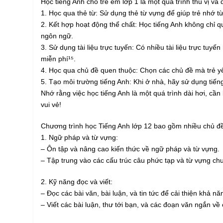
Học tiếng Anh cho trẻ em lớp 1 là một quá trình thú vị v
1. Học qua thẻ từ: Sử dụng thẻ từ vựng để giúp trẻ nhớ từ 
2. Kết hợp hoạt động thể chất: Học tiếng Anh không chỉ q
ngôn ngữ.
3. Sử dụng tài liệu trực tuyến: Có nhiều tài liệu trực tuy
miễn phí¹⁵.
4. Học qua chủ đề quen thuộc: Chọn các chủ đề mà trẻ yê
5. Tạo môi trường tiếng Anh: Khi ở nhà, hãy sử dụng tiếng
Nhớ rằng việc học tiếng Anh là một quá trình dài hơi, cầ
vui vẻ!
Chương trình học Tiếng Anh lớp 12 bao gồm nhiều chủ đề 
1. Ngữ pháp và từ vựng:
– Ôn tập và nâng cao kiến thức về ngữ pháp và từ vựng.
– Tập trung vào các cấu trúc câu phức tạp và từ vựng ch
2. Kỹ năng đọc và viết:
– Đọc các bài văn, bài luận, và tin tức để cải thiện khả nă
– Viết các bài luận, thư tới bạn, và các đoạn văn ngắn về