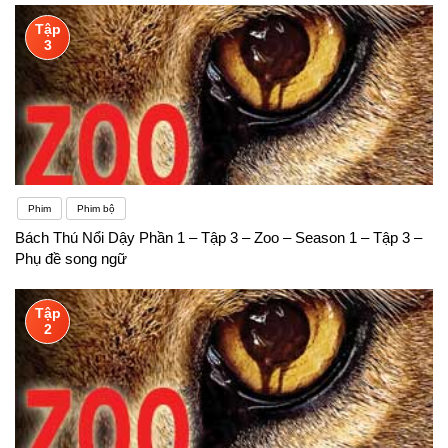
Tập
3
Phim
Phim bộ
Bách Thú Nổi Dậy Phần 1 – Tập 3 – Zoo – Season 1 – Tập 3 –
Phụ đề song ngữ
Tập
2