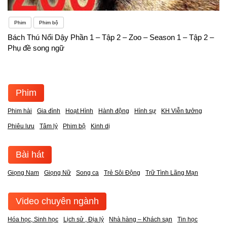
Phim
Phim bộ
Bách Thú Nổi Dậy Phần 1 – Tập 2 – Zoo – Season 1 – Tập 2 –
Phụ đề song ngữ
Phim
Phim hài
Gia đình
Hoạt Hình
Hành động
Hình sự
KH Viễn tưởng
Phiêu lưu
Tâm lý
Phim bộ
Kinh dị
Bài hát
Giọng Nam
Giọng Nữ
Song ca
Trẻ Sôi Động
Trữ Tình Lãng Mạn
Video chuyên ngành
Hóa học, Sinh học
Lịch sử , Địa lý
Nhà hàng – Khách sạn
Tin học