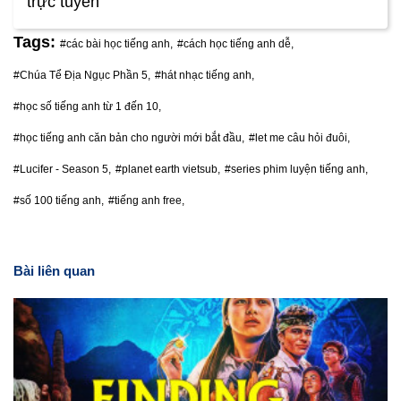
trực tuyến
Tags:
#các bài học tiếng anh,
#cách học tiếng anh dễ,
#Chúa Tể Địa Ngục Phần 5,
#hát nhạc tiếng anh,
#học số tiếng anh từ 1 đến 10,
#học tiếng anh căn bản cho người mới bắt đầu,
#let me câu hỏi đuôi,
#Lucifer - Season 5,
#planet earth vietsub,
#series phim luyện tiếng anh,
#số 100 tiếng anh,
#tiếng anh free,
Bài liên quan