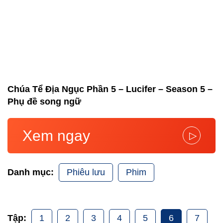
Chúa Tể Địa Ngục Phần 5 – Lucifer – Season 5 –
Phụ đề song ngữ
Xem ngay
▷
Phiêu lưu
Phim
Danh mục:
1
2
3
4
5
6
7
Tập: