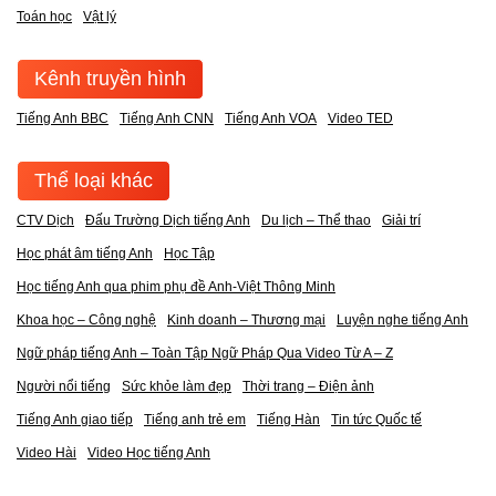
Toán học
Vật lý
Kênh truyền hình
Tiếng Anh BBC
Tiếng Anh CNN
Tiếng Anh VOA
Video TED
Thể loại khác
CTV Dịch
Đấu Trường Dịch tiếng Anh
Du lịch – Thể thao
Giải trí
Học phát âm tiếng Anh
Học Tập
Học tiếng Anh qua phim phụ đề Anh-Việt Thông Minh
Khoa học – Công nghệ
Kinh doanh – Thương mại
Luyện nghe tiếng Anh
Ngữ pháp tiếng Anh – Toàn Tập Ngữ Pháp Qua Video Từ A – Z
Người nổi tiếng
Sức khỏe làm đẹp
Thời trang – Điện ảnh
Tiếng Anh giao tiếp
Tiếng anh trẻ em
Tiếng Hàn
Tin tức Quốc tế
Video Hài
Video Học tiếng Anh