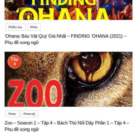
Phiêu lưu
Phim
‘Ohana: Báu Vật Quý Giá Nhất – FINDING 'OHANA (2021) –
Phụ đề song ngữ
Tập
4
Phim
Phim bộ
Zoo – Season 1 – Tập 4 – Bách Thú Nổi Dậy Phần 1 – Tập 4 –
Phụ đề song ngữ